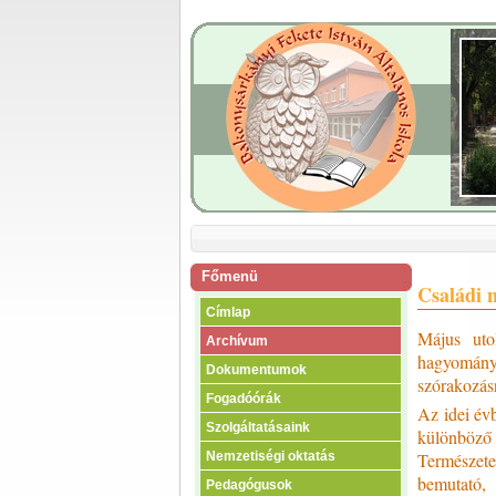
Főmenü
Családi 
Címlap
Május uto
Archívum
hagyomány,
Dokumentumok
szórakozásr
Fogadóórák
Az idei év
Szolgáltatásaink
különböző 
Természete
Nemzetiségi oktatás
bemutató, 
Pedagógusok