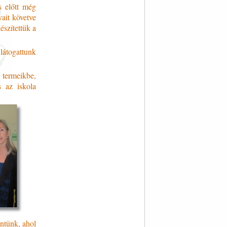
s előtt még
ait követve
észítettük a
 látogattunk
 termeikbe,
 az iskola
ntünk, ahol