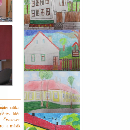
atematikai
mérés. Idén
k. Összesen
re, a másik