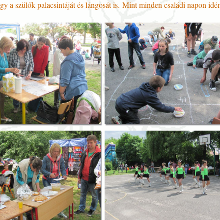
agy a szülők palacsintáját és lángosát is. Mint minden családi napon idén 