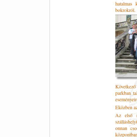
hatalmas 
bokrokról.
Következő 
parkban ta
eseményeir
Eközben az 
Az első n
szálláshel
onnan cso
központban