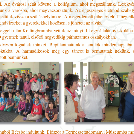
l. Az óvárosi sétát követte a kollégium, ahol megszálltunk. Lefekvé
ltunk a városba, ahol megvacsoráztunk. Az egészséges életmód szabály
 tettünk vissza a szálláshelyünkre. A megérdemelt pihenés előtt még elk
ndvicseket a gyerekekkel közösen, s jöhetett az alvás.
ggeli után Kottingbrunnba vettük az irányt. Itt egy általános iskolába
00 gyermek tanul, elsőtől negyedikig párhuzamos osztályokban.
vesen fogadtak minket. Bepillanthattunk a tanulók mindennapjaiba,
nokukba. A harmadikosok még egy táncot is bemutattak nekünk, s
tott bennünket.
nnból Bécsbe indultunk. Először a Természettudományi Múzeumba me