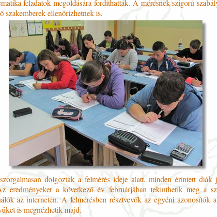
tematika feladatok megoldására fordíthatták. A mérésnek szigorú szabál
ő szakemberek ellenőrizhetnek is.
szorgalmasan dolgoztak a felmérés ideje alatt, minden érintett diák j
Az eredményeket a következő év februárjában tekinthetik meg a sz
nálók az interneten. A felmérésben résztvevők az egyéni azonosítók al
nyüket is megnézhetik majd.