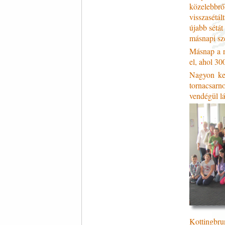
közelebbrő
visszasétá
újabb sétát
másnapi sze
Másnap a re
el, ahol 3
Nagyon ked
tornacsar
vendégül lá
Kottingbru