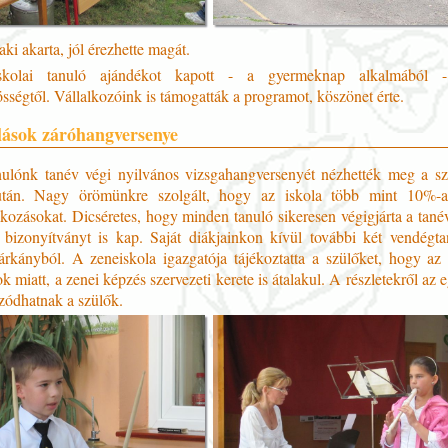
ki akarta, jól érezhette magát.
kolai tanuló ajándékot kapott - a gyermeknap alkalmából 
ségtől. Vállalkozóink is támogatták a programot, köszönet érte.
lások záróhangversenye
nulónk tanév végi nyilvános vizsgahangversenyét nézhették meg a s
után. Nagy örömünkre szolgált, hogy az iskola több mint 10%-a 
kozásokat. Dicséretes, hogy minden tanuló sikeresen végigjárta a tané
bizonyítványt is kap. Saját diákjainkon kívül további két vendégtan
rkányból. A zeneiskola igazgatója tájékoztatta a szülőket, hogy az o
ok miatt, a zenei képzés szervezeti kerete is átalakul. A részletekről az 
ozódhatnak a szülők.