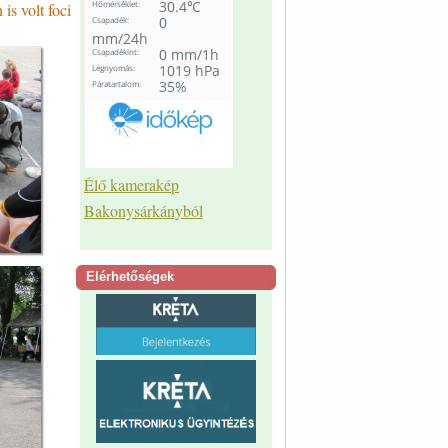
is volt foci
Élő kamerakép
Bakonysárkányból
Elérhetőségek