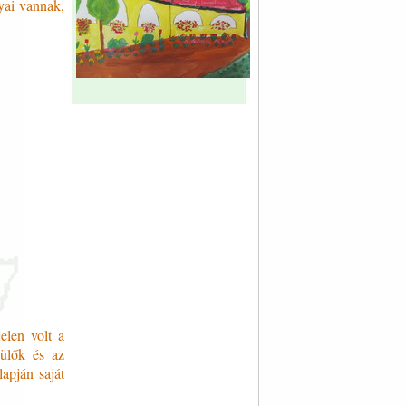
yai vannak,
elen volt a
ülők és az
apján saját