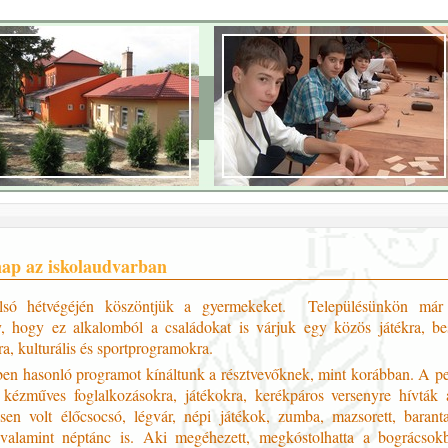
nap az iskolaudvarban
lsó hétvégéjén köszöntjük a gyermekeket. Településünkön már
 hogy ez alkalomból a családokat is várjuk egy közös játékra, bes
a, kulturális és sportprogramokra.
ben hasonló programot kínáltunk a résztvevőknek, mint korábban. A 
kézműves foglalkozásokra, játékokra, kerékpáros versenyre hívták 
sen volt élőcsocsó, légvár, népi játékok, zumba, mazsorett, barant
valamint néptánc is. Aki megéhezett, megkóstolhatta a bográcsok