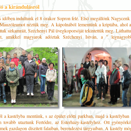
ó a kirándulásról
s időben indultunk el 8 órakor Sopron felé. Első megállónk Nagycenk v
Mauzóleumot néztük meg. A kápolnából lementünk a kriptába, ahol 
tak sírkamráit, Széchenyi Pál üvegkoporsóját tekintettük meg. Láthatt
at, amikkel magyarok adóztak Széchenyi István, a ” legnagyo
.
l a kastélyba mentünk, s az épület előtti parkban, majd a kastélyban 
en tovább utaztunk Fertődre, az Esterházy-kastélyhoz. Ott gyönyörk
termek gazdagon díszített falaiban, berendezési tárgyaiban. A kastély mög