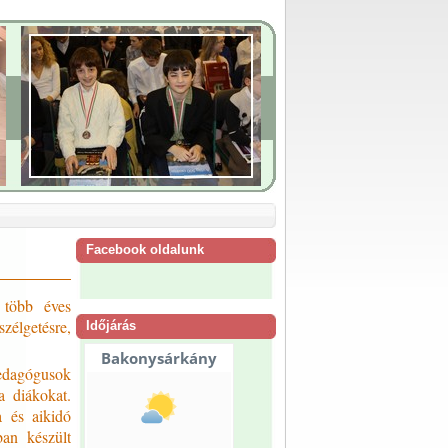
Facebook oldalunk
 több éves
zélgetésre,
Időjárás
pedagógusok
a diákokat.
a és aikidó
ban készült