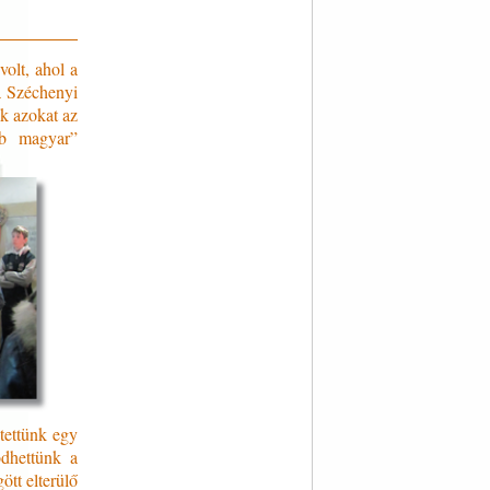
olt, ahol a
a Széchenyi
uk azokat az
bb magyar”
tettünk egy
ödhettünk a
ött elterülő