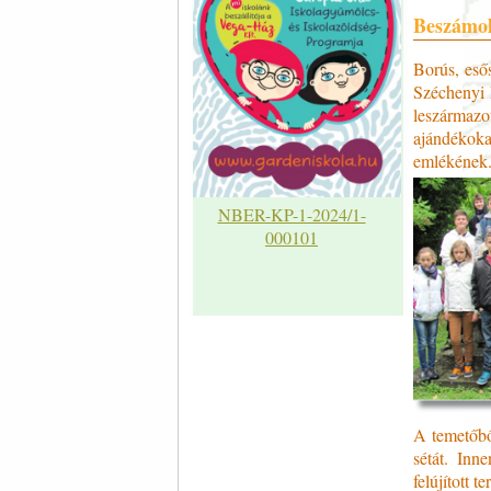
Beszámol
Borús, eső
Széchenyi 
leszármazot
ajándékok
emlékének
NBER-KP-1-2024/1-
000101
A temetőbő
sétát. Inn
felújított 