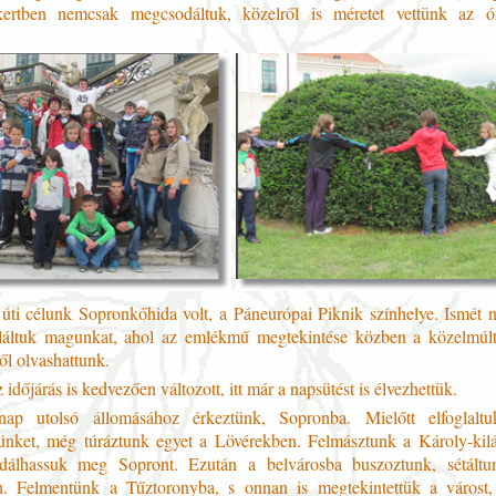
kertben nemcsak megcsodáltuk, közelről is méretet vettünk az óri
úti célunk Sopronkőhida volt, a Páneurópai Piknik színhelye. Ismét n
láltuk magunkat, ahol az emlékmű megtekintése közben a közelmúlt
ől olvashattunk.
időjárás is kedvezően változott, itt már a napsütést is élvezhettük.
ap utolsó állomásához érkeztünk, Sopronba. Mielőtt elfoglalt
yünket, még túráztunk egyet a Lövérekben. Felmásztunk a Károly-kil
dálhassuk meg Sopront. Ezután a belvárosba buszoztunk, sétáltu
. Felmentünk a Tűztoronyba, s onnan is megtekintettük a várost,