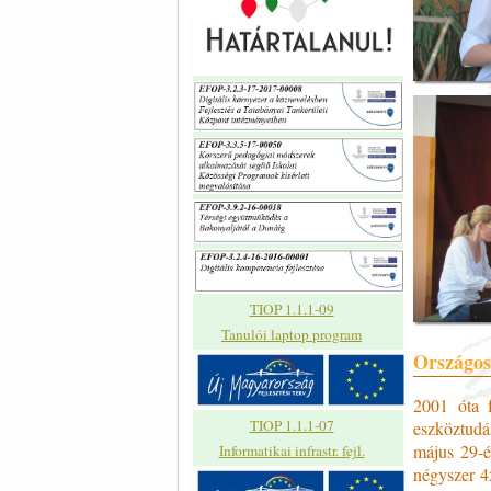
TIOP 1.1.1-09
Tanulói laptop program
Országos
2001 óta 
TIOP 1.1.1-07
eszköztudá
május 29-é
Informatikai infrastr. fejl.
négyszer 4