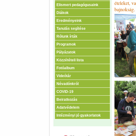
ételeket, v
Elismert pedagógusaink
bajnokság.
Diákok
Eredményeink
Tanulás segítése
Rólunk írták
Programok
Pályázatok
Közzétételi lista
Fotóalbum
Videótár
Névadónkról
COVID-19
Beiratkozás
Adatvédelem
Intézményi jó gyakorlatok