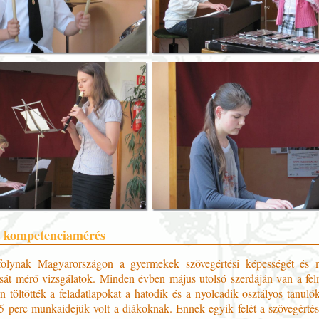
 kompetenciamérés
folynak Magyarországon a gyermekek szövegértési képességét és m
sát mérő vizsgálatok. Minden évben május utolsó szerdáján van a fel
n töltötték a feladatlapokat a hatodik és a nyolcadik osztályos tanuló
5 perc munkaidejük volt a diákoknak. Ennek egyik felét a szövegértés