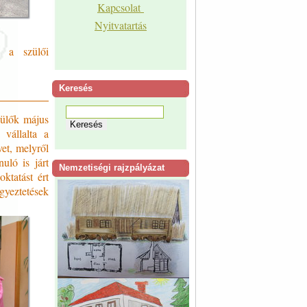
Kapcsolat
Nyitvatartás
- a szülői
Keresés
zülők május
vállalta a
vet, melyről
uló is járt
Nemzetiségi rajzpályázat
ktatást ért
egyeztetések