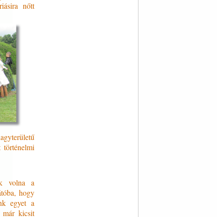
ásira nőtt
agyterületű
 történelmi
uk volna a
átóba, hogy
nk egyet a
 már kicsit