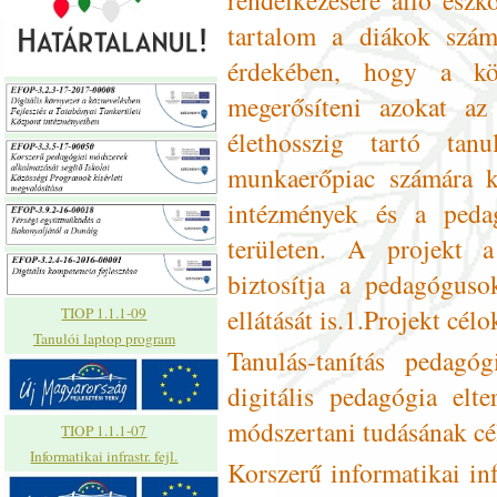
tartalom a diákok szám
érdekében, hogy a köz
megerősíteni azokat az
élethosszig tartó tan
munkaerőpiac számára k
intézmények és a peda
területen. A projekt a
biztosítja a pedagóguso
ellátását is.1.Projekt célo
TIOP 1.1.1-09
Tanulói laptop program
Tanulás-tanítás pedagó
digitális pedagógia elt
módszertani tudásának cél
TIOP 1.1.1-07
Informatikai infrastr. fejl.
Korszerű informatikai inf