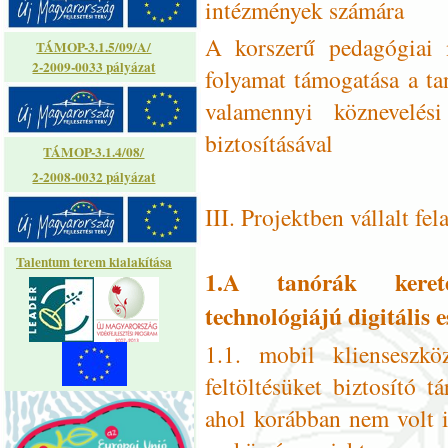
intézmények számára
A korszerű pedagógiai m
TÁMOP-3.1.5/09/A/
2-2009-0033 pályázat
folyamat támogatása a tan
valamennyi köznevelés
biztosításával
TÁMOP-3.1.4/08/
2-2008-0032 pályázat
III. Projektben vállalt fel
Talentum terem kialakítása
1.A tanórák keret
technológiájú digitális 
1.1. mobil klienseszkö
feltöltésüket biztosító t
ahol korábban nem volt il