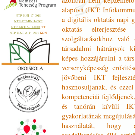
alapúvá (IKT: Infokommun
NTP-KNI-17-0018
a digitális oktatás napi 
NTP-KTMK-11-0002
oktatás elterjesztése
NTP-KKT-A-14-0001
TT
NTP-KKT-A-14-0001
KDN
szolgáltatásokhoz való 
társadalmi hátrányok ki
képes hozzájárulni a tár
versenyképesség erősíté
jövőbeni IKT fejleszt
hasznosuljanak, és ezzel
kompetenciái fejlődjenek
és tanórán kívüli IKT
gyakorlatának megújulásá
használatát, hogy 
rendelkezésére álló eszk