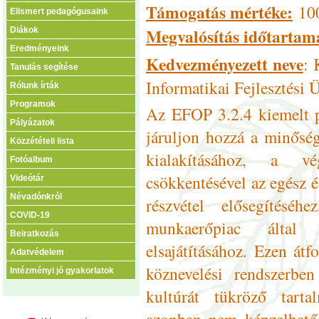
Támogatás mértéke:
10
Elismert pedagógusaink
Megvalósítás időtartam
Diákok
Eredményeink
Kedvezményezett neve
: 
Tanulás segítése
Informatikai Fejlesztési
Rólunk írták
Programok
Az EFOP 3.2.4 kiemelt p
Pályázatok
járuljon hozzá a minőség
Közzétételi lista
kialakításához, a vég
Fotóalbum
csökkentésével az egész é
Videótár
Névadónkról
részvétel elősegítésé
COVID-19
munkaerőpiac által 
Beiratkozás
elsajátításához. Ezen átf
Adatvédelem
köznevelési rendszerbe
Intézményi jó gyakorlatok
kultúrát tükröző tarta
azonban nem képzelhető 