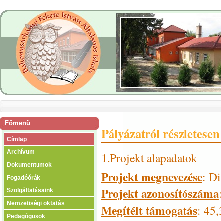
Főmenü
Pályázatról részletesen
Címlap
Archívum
1.Projekt alapadatok
Dokumentumok
Projekt megnevezése
: Di
Fogadóórák
Projekt azonosítószáma
Szolgáltatásaink
Nemzetiségi oktatás
Megítélt támogatás
: 45
Pedagógusok