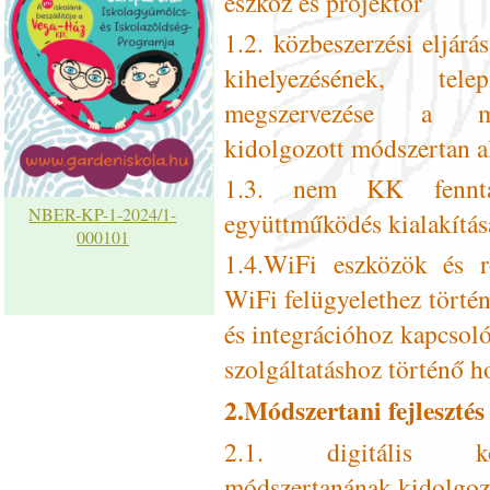
eszköz és projektor
1.2. közbeszerzési eljárá
kihelyezésének, tel
megszervezése a meg
kidolgozott módszertan a
1.3. nem KK fenntart
NBER-KP-1-2024/1-
együttműködés kialakítás
000101
1.4.WiFi eszközök és r
WiFi felügyelethez történ
és integrációhoz kapcsol
szolgáltatáshoz történő ho
2.Módszertani fejlesztés
2.1. digitális kom
módszertanának kidolgozá