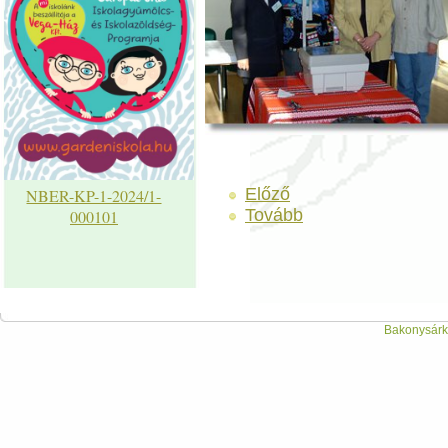
Előző
NBER-KP-1-2024/1-
Tovább
000101
Bakonysárká