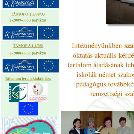
TÁMOP-3.1.5/09/A/
2-2009-0033 pályázat
s
z
Intézményünkben
TÁMOP-3.1.4/08/
2-2008-0032 pályázat
oktatás aktuális kérd
tartalom átadásának leh
iskolák német szako
Talentum terem kialakítása
pedagógus továbbkép
nemzetiségi sza