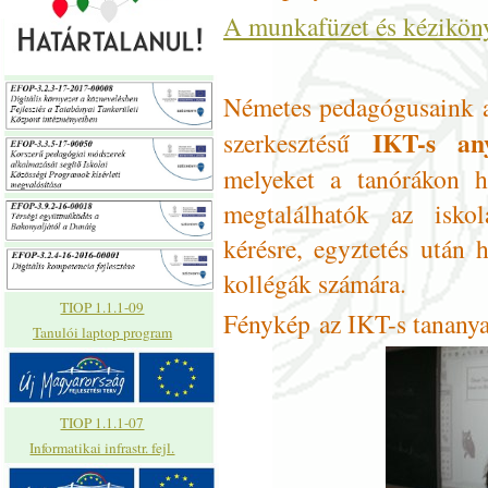
A munkafüzet és kézikönyv
Németes pedagógusaink a
IKT-s anya
szerkesztésű
melyeket a tanórákon h
megtalálhatók az isko
kérésre, egyztetés után 
kollégák számára.
TIOP 1.1.1-09
Fénykép az IKT-s tananya
Tanulói laptop program
TIOP 1.1.1-07
Informatikai infrastr. fejl.