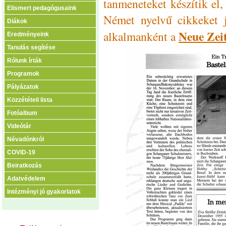
tanmeneteket készítik el,
Elismert pedagógusaink
Német nyelvű cikkeket 
Diákok
Neue Zei
alkalmanként a
Eredményeink
Tanulás segítése
Rólunk írták
Programok
Pályázatok
Közzétételi lista
Fotóalbum
Videótár
Névadónkról
COVID-19
Beiratkozás
Adatvédelem
Intézményi jó gyakorlatok