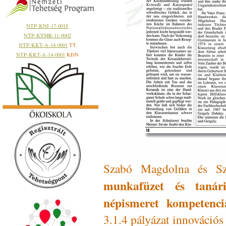
NTP-KNI-17-0018
NTP-KTMK-11-0002
NTP-KKT-A-14-0001
TT
NTP-KKT-A-14-0001
KDN
Szabó Magdolna és S
munkafüzet és taná
népismeret kompetenc
3.1.4 pályázat innovációs