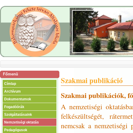
Főmenü
Szakmai publikáció
Címlap
Archívum
Szakmai publikációk, 
Dokumentumok
A nemzetiségi oktatásba
Fogadóórák
felkészültségét, ráterm
Szolgáltatásaink
Nemzetiségi oktatás
nemcsak a nemzetiségi p
Pedagógusok