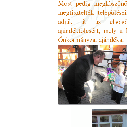
Most pedig megköszönöm
megtisztelték település
adják át az elsős
ajándéktölcsért, mely a
Önkormányzat ajándéka.