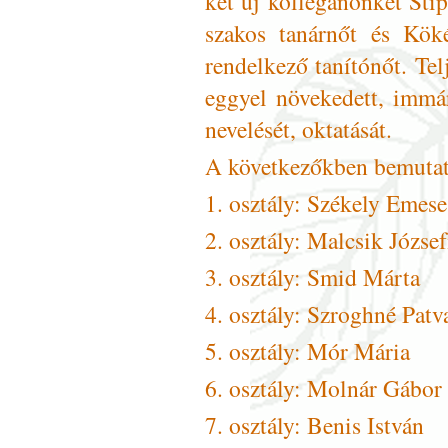
két új kolléganőnket Sti
szakos tanárnőt és Köké
rendelkező tanítónőt. T
eggyel növekedett, immá
nevelését, oktatását.
A következőkben bemutat
1. osztály: Székely Emese
2. osztály: Malcsik Józse
3. osztály: Smid Márta
4. osztály: Szroghné Pat
5. osztály: Mór Mária
6. osztály: Molnár Gábor
7. osztály: Benis István