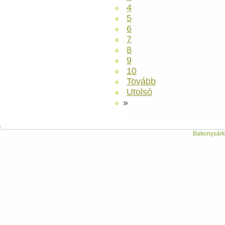
4
5
6
7
8
9
10
Tovább
Utolsó
»
Bakonysárká