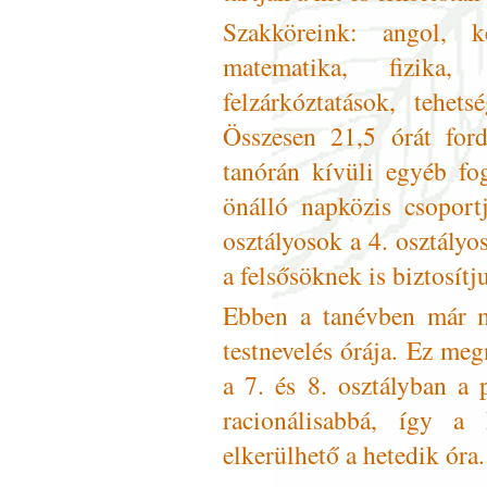
Szakköreink: angol, ke
matematika, fizika, 
felzárkóztatások, tehe
Összesen 21,5 órát ford
tanórán kívüli egyéb fo
önálló napközis csoport
osztályosok a 4. osztályo
a felsősöknek is biztosítj
Ebben a tanévben már m
testnevelés órája. Ez me
a 7. és 8. osztályban a 
racionálisabbá, így a 
elkerülhető a hetedik óra.