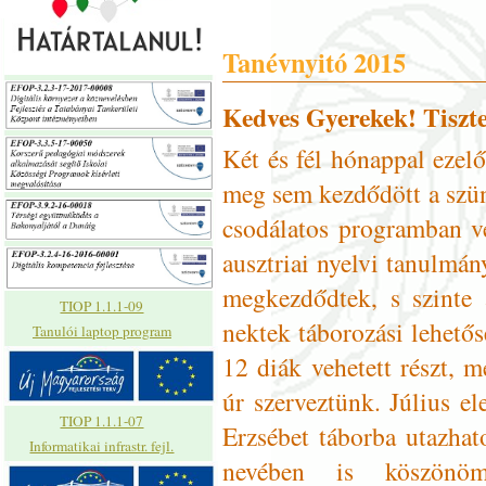
Tanévnyitó 2015
Kedves Gyerekek! Tiszte
Két és fél hónappal ezelő
meg sem kezdődött a szün
csodálatos programban ve
ausztriai nyelvi tanulmán
megkezdődtek, s szinte 
TIOP 1.1.1-09
nektek táborozási lehetős
Tanulói laptop program
12 diák vehetett részt, 
úr szerveztünk. Július e
TIOP 1.1.1-07
Erzsébet táborba utazhat
Informatikai infrastr. fejl.
nevében is köszönö