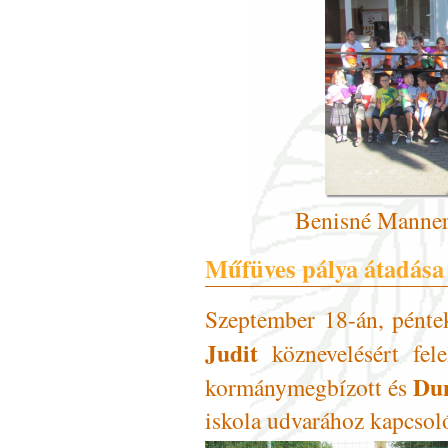
Benisné Manner
Műfüves pálya átadása
Szeptember 18-án, pént
Judit
köznevelésért fele
Dun
kormánymegbízott és
iskola udvarához kapcsol