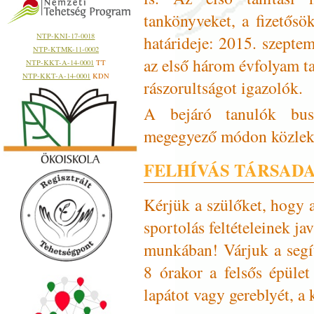
tankönyveket, a fizetősö
NTP-KNI-17-0018
határideje: 2015. szepte
NTP-KTMK-11-0002
az első három évfolyam t
NTP-KKT-A-14-0001
TT
NTP-KKT-A-14-0001
KDN
rászorultságot igazolók.
A bejáró tanulók bus
megegyező módon közlek
FELHÍVÁS TÁRSAD
Kérjük a szülőket, hogy a
sportolás feltételeinek ja
munkában! Várjuk a segí
8 órakor a felsős épüle
lapátot vagy gereblyét, a 