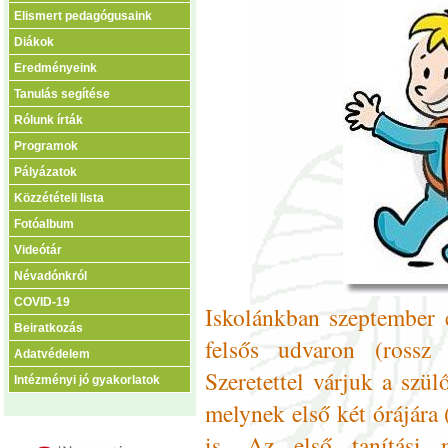
Elismert pedagógusaink
Diákok
Eredményeink
Tanulás segítése
Rólunk írták
Programok
Pályázatok
Közzétételi lista
Fotóalbum
Videótár
Névadónkról
COVID-19
Iskolánkban szeptember e
Beiratkozás
felsős udvaron (rossz 
Adatvédelem
Szeretettel várjuk a szül
Intézményi jó gyakorlatok
melynek első két órájára
is. Az első tanítási