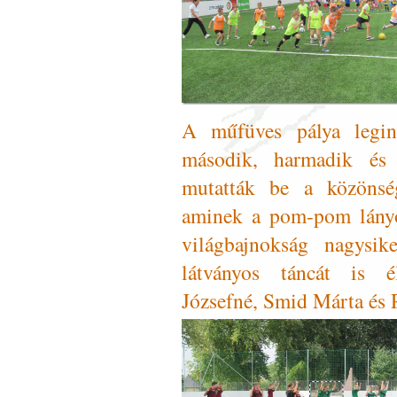
A műfüves pálya legin
második, harmadik és 
mutatták be a közönség
aminek a pom-pom lányo
világbajnokság nagysik
látványos táncát is él
Józsefné, Smid Márta és