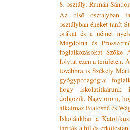
8. osztály: Rumán Sándor
Az első osztályban t
osztályban éneket tanít 
órákat és a német nyel
Magdolna és Prosszerné
foglalkozásokat Szőke Á
folytat ezen a területen.
továbbra is Székely Márt
gyógypedagógiai foglalk
hogy iskolatitkárunk
dolgozik. Nagy öröm, hogy
alkalmaz Bialosné és Wá
Iskolánkban a Katolikus
tartják a hit és erkölcstan