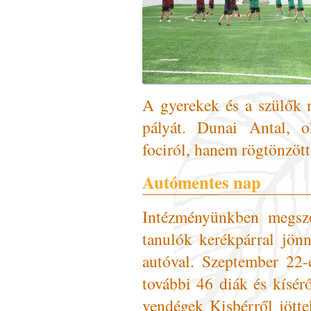
A gyerekek és a szülők 
pályát. Dunai Antal, 
fociról, hanem rögtönzött 
Autómentes nap
Intézményünkben megsz
tanulók kerékpárral jön
autóval. Szeptember 22-
további 46 diák és kísér
vendégek Kisbérről jött