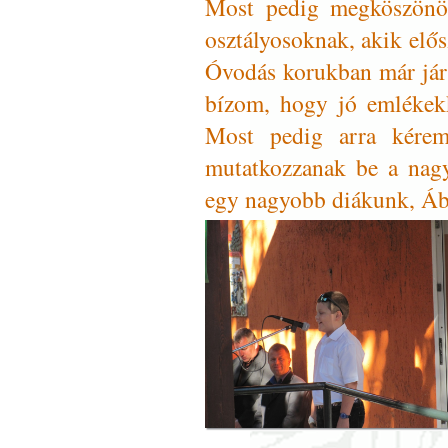
Most pedig megköszönöm
osztályosoknak, akik elős
Óvodás korukban már jár
bízom, hogy jó emlékekk
Most pedig arra kérem
mutatkozzanak be a nagy
egy nagyobb diákunk, Ábr