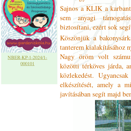
Sajnos a KLIK a karbanta
sem anyagi támogatá
biztosítani, ezért sok seg
Köszönjük a bakonysárk
tanterem kialakításához n
Nagy öröm volt számun
NBER-KP-1-2024/1-
000101
közötti térköves járda, 
közlekedést. Ugyancsa
elkészítését, amely a mi
javításában segít majd be