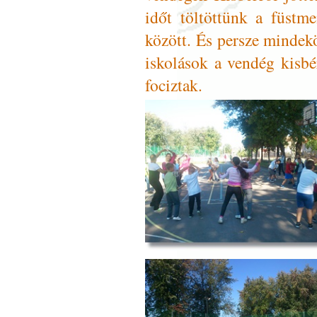
időt töltöttünk a füstm
között. És persze minde
iskolások a vendég kisbé
fociztak.