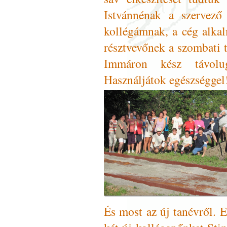
Istvánnénak a szervező
kollégámnak, a cég alka
résztvevőnek a szombati 
Immáron kész távolu
Használjátok egészséggel
És most az új tanévről. E