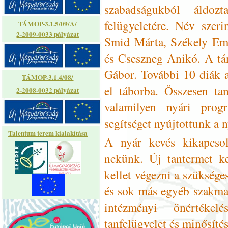
szabadságukból áldoz
felügyeletére. Név szeri
TÁMOP-3.1.5/09/A/
2-2009-0033 pályázat
Smid Márta, Székely Em
és Cseszneg Anikó. A tá
Gábor. További 10 diák a
TÁMOP-3.1.4/08/
el táborba. Összesen ta
2-2008-0032 pályázat
valamilyen nyári pro
segítséget nyújtottunk a 
Talentum terem kialakítása
A nyár kevés kikapcsoló
nekünk. Új tantermet kel
kellet végezni a szüksége
és sok más egyéb szakmai
intézményi önértékel
tanfelügyelet és minősíté