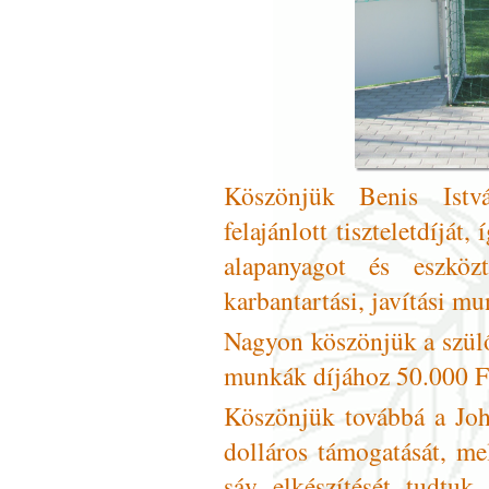
Köszönjük Benis Istv
felajánlott tiszteletdíját
alapanyagot és eszköz
karbantartási, javítási m
Nagyon köszönjük a szül
munkák díjához 50.000 Ft-
Köszönjük továbbá a Joh
dolláros támogatását, me
sáv elkészítését tudtu