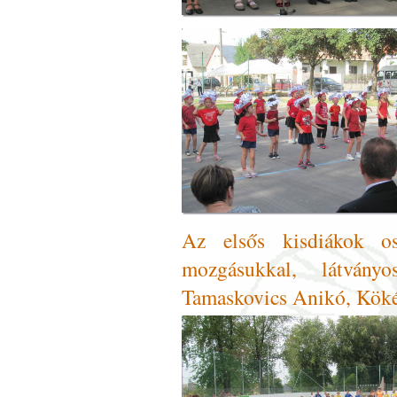
Az elsős kisdiákok osz
mozgásukkal, látványo
Tamaskovics Anikó, Köké