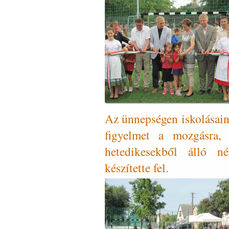
Az ünnepségen iskolásaink
figyelmet a mozgásra, 
hetedikesekből álló n
készítette fel.