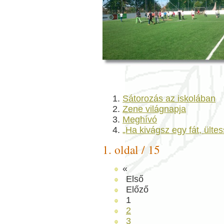
Sátorozás az iskolában
Zene világnapja
Meghívó
„Ha kivágsz egy fát, ültes
1. oldal / 15
«
Első
Előző
1
2
3