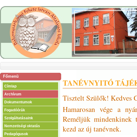
Főmenü
TANÉVNYITÓ TÁJÉ
Címlap
Archívum
Tisztelt Szülők! Kedves 
Dokumentumok
Hamarosan vége a nyári
Fogadóórák
Reméljük mindenkinek t
Szolgáltatásaink
kezd az új tanévnek.
Nemzetiségi oktatás
Pedagógusok