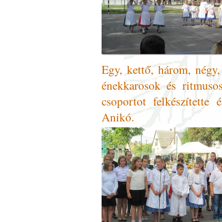
Egy, kettő, három, négy,
énekkarosok és ritmusos
csoportot felkészítette
Anikó.