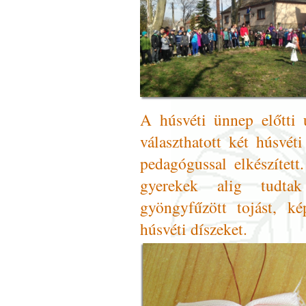
A húsvéti ünnep előtti 
választhatott két húsvéti
pedagógussal elkészített
gyerekek alig tudtak 
gyöngyfűzött tojást, ké
húsvéti díszeket.