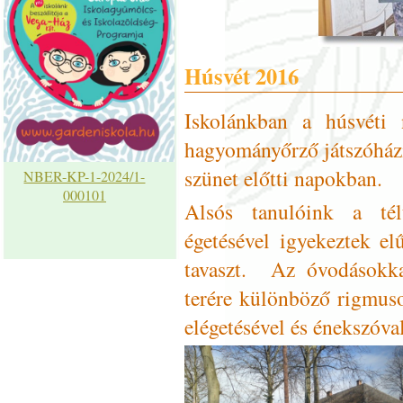
Húsvét 2016
Iskolánkban a húsvéti n
hagyományőrző játszóházi 
szünet előtti napokban.
NBER-KP-1-2024/1-
000101
Alsós tanulóink a tél
égetésével igyekeztek el
tavaszt. Az óvodásokka
terére különböző rigmus
elégetésével és énekszóval