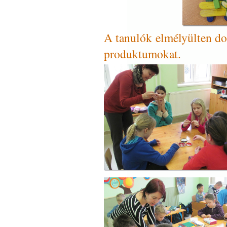
A tanulók elmélyülten do
produktumokat.