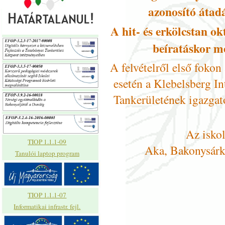
azonosító
átadá
A hit- és erkölcstan o
beíratáskor me
A felvételről első fokon 
esetén a Klebelsberg I
Tankerületének igazgató
Az iskol
TIOP 1.1.1-09
Aka, Bakonysárk
Tanulói laptop program
TIOP 1.1.1-07
Informatikai infrastr. fejl.