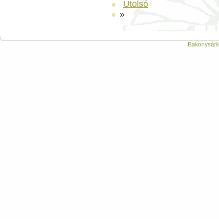
Utolsó
»
Bakonysárká