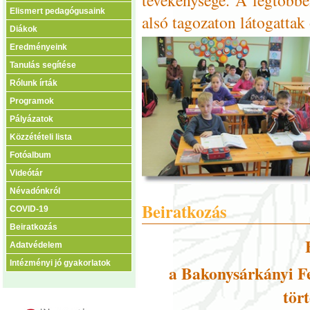
Elismert pedagógusaink
alsó tagozaton látogattak 
Diákok
Eredményeink
Tanulás segítése
Rólunk írták
Programok
Pályázatok
Közzétételi lista
Fotóalbum
Videótár
Névadónkról
Beiratkozás
COVID-19
Beiratkozás
Adatvédelem
Intézményi jó gyakorlatok
a Bakonysárkányi Fe
tör