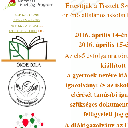
Értesítjük a Tisztelt S
történő általános iskolai
NTP-KNI-17-0018
NTP-KTMK-11-0002
NTP-KKT-A-14-0001
TT
NTP-KKT-A-14-0001
KDN
2016. április 14-én
2016. április 15-
Az első évfolyamra tör
kiállított
a gyermek nevére kiál
igazolványt
és az isk
elérését tanúsító ig
szükséges dokumen
felügyeleti jog
A diákigazolvány az
O