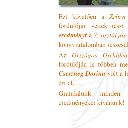
Ezt követően a
Zríny
fordulóján vettek rész
eredményt
a
7. osztályos
könyvjutalomban részesül
Az
Országos
Orchide
fordulóján is többen m
Cseszneg Dorina
volt a l
ért el.
Gratulálunk minden 
eredményeket kívánunk!