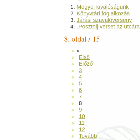
Megyei kiválóságunk
Könyvtári foglalkozás
Járási szavalóverseny
„Posztolj verset az utcára
8. oldal / 15
«
Első
Előző
3
4
5
6
7
8
9
10
11
12
Tovább