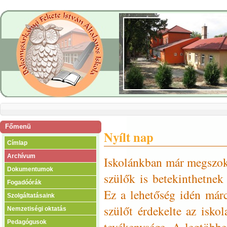
Főmenü
Nyílt nap
Címlap
Archívum
Iskolánkban már megszok
Dokumentumok
szülők is betekinthetnek
Fogadóórák
Ez a lehetőség idén már
Szolgáltatásaink
szülőt érdekelte az isko
Nemzetiségi oktatás
Pedagógusok
tevékenysége. A legtöbbe