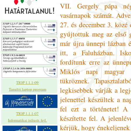
VII. Gergely pápa né
vasárnapok számát. Adve
27. és december 3. közé
gyújtottuk meg az első g
már újra ünnepi lázban 
itt, a Faluházban. Is
fordítunk erre az ünnep
Miklós napi magyar 
tükröznek. Tapasztalat
TIOP 1.1.1-09
legkisebbek várják a leg
Tanulói laptop program
jelenettel készültek a n
fel ezt a történetet! A
TIOP 1.1.1-07
készítette fel. A jelenl
Informatikai infrastr. fejl.
kérjük, hogy énekeljenek 