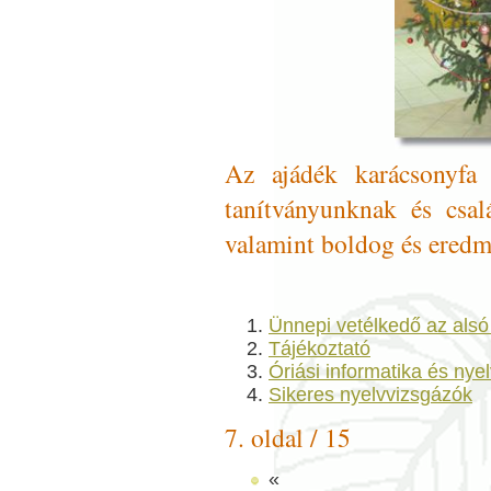
Az ajádék karácsonyfa
tanítványunknak és csal
valamint boldog és eredm
Ünnepi vetélkedő az alsó
Tájékoztató
Óriási informatika és nye
Sikeres nyelvvizsgázók
7. oldal / 15
«