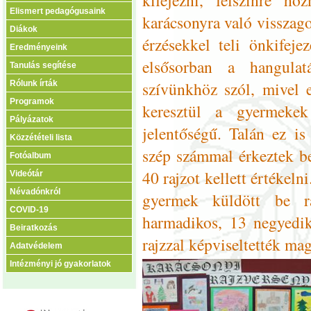
Elismert pedagógusaink
karácsonyra való visszago
Diákok
érzésekkel teli önkifeje
Eredményeink
elsősorban a hangulat
Tanulás segítése
szívünkhöz szól, mivel 
Rólunk írták
Programok
keresztül a gyermekek
Pályázatok
jelentőségű. Talán ez is
Közzétételi lista
szép számmal érkeztek b
Fotóalbum
40 rajzot kellett értékel
Videótár
Névadónkról
gyermek küldött be r
COVID-19
harmadikos, 13 negyedik
Beiratkozás
rajzzal képviseltették ma
Adatvédelem
Intézményi jó gyakorlatok