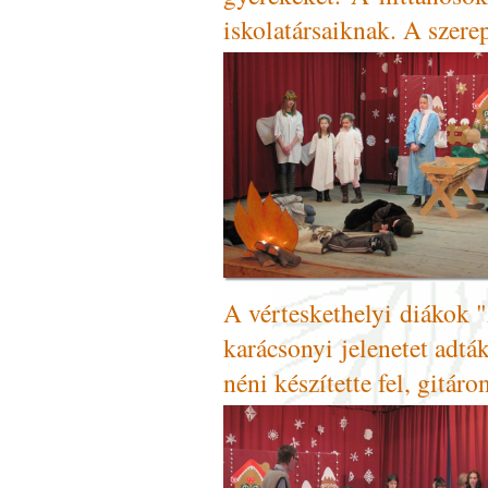
iskolatársaiknak. A szerep
A vérteskethelyi diákok 
karácsonyi jelenetet adtá
néni készítette fel, gitá