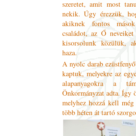
szeretet, amit most tan
nekik. Úgy érezzük, ho
akiknek fontos mások 
családot, az Ő neveiket
kisorsolunk közülük, a
haza.
A nyolc darab ezüstfeny
kaptuk, melyekre az egye
alapanyagokra a tá
Önkormányzat adta. Így ö
melyhez hozzá kell még 
több héten át tartó szorg