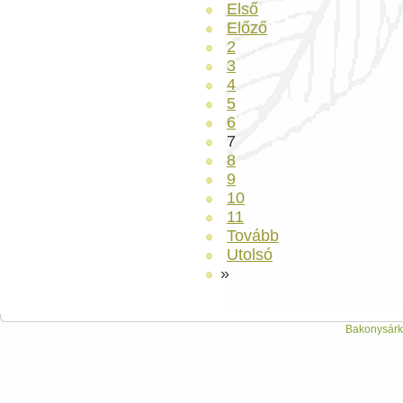
Első
Előző
2
3
4
5
6
7
8
9
10
11
Tovább
Utolsó
»
Bakonysárká