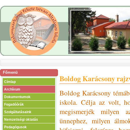
Főmenü
Boldog Karácsony rajz
Címlap
Archívum
Boldog Karácsony témában
Dokumentumok
iskola. Célja az volt, h
Fogadóórák
megismerjék milyen a
Szolgáltatásaink
ünnephez, milyen álmok
Nemzetiségi oktatás
Pedagógusok
kifejezni, felszínre h