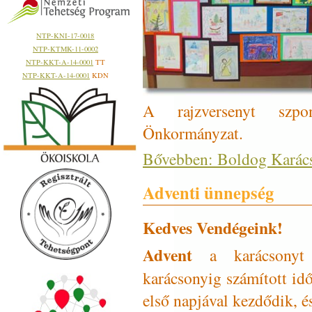
NTP-KNI-17-0018
NTP-KTMK-11-0002
NTP-KKT-A-14-0001
TT
NTP-KKT-A-14-0001
KDN
A rajzversenyt szp
Önkormányzat.
Bővebben: Boldog Karács
Adventi ünnepség
Kedves Vendégeink!
Advent
a karácsonyt 
karácsonyig számított id
első napjával kezdődik, és