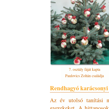
7. osztály fáját kapta
Paulovics Zoltán családja
Rendhagyó karácsonyi
Az év utolsó tanítási 
gyerekeket. A hittanosok