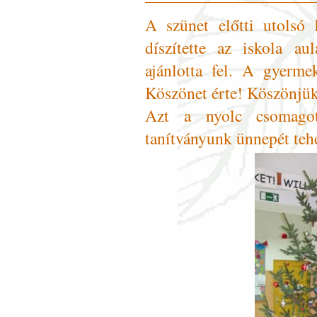
A szünet előtti utolsó 
díszítette az iskola au
ajánlotta fel. A gyerme
Köszönet érte! Köszönjük 
Azt a nyolc csomagot,
tanítványunk ünnepét teh