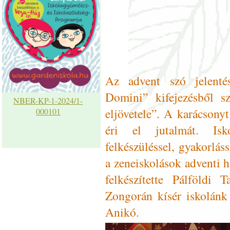
Az advent szó jelentés
Domini” kifejezésből s
NBER-KP-1-2024/1-
eljövetele”. A karácsony
000101
éri el jutalmát. Isk
felkészüléssel, gyakorlás
a zeneiskolások adventi 
felkészítette Pálföldi
Zongorán kísér iskolánk
Anikó.