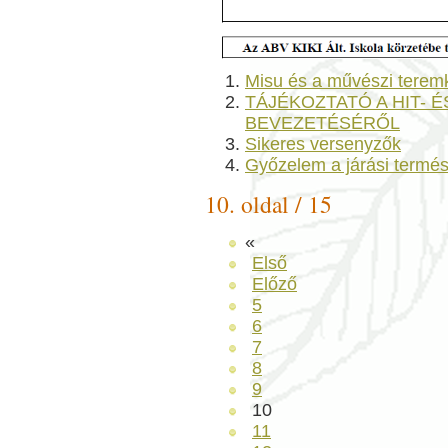
Misu és a művészi terem
TÁJÉKOZTATÓ A HIT- 
BEVEZETÉSÉRŐL
Sikeres versenyzők
Győzelem a járási termés
10. oldal / 15
«
Első
Előző
5
6
7
8
9
10
11