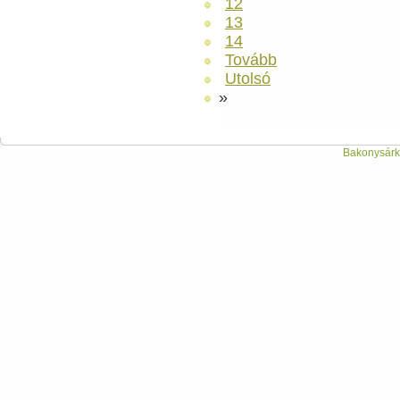
12
13
14
Tovább
Utolsó
»
Bakonysárká