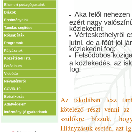
Elismert pedagógusaink
Diákok
Aka felől nehezen 
Eredményeink
ezért nagy valószínű
közlekedni;
Tanulás segítése
Vérteskethelyről c
Rólunk írták
jutni, de a főút jól 
Programok
közlekedni fog;
Pályázatok
Felsődobos köziga
Közzétételi lista
a közlekedés, az is
Fotóalbum
fog.
Videótár
Névadónkról
COVID-19
Beiratkozás
Az iskolában lesz tan
Adatvédelem
kötelező részt venni az
Intézményi jó gyakorlatok
szülőkre bízzuk, hogy
Hiányzásuk esetén, azt ig