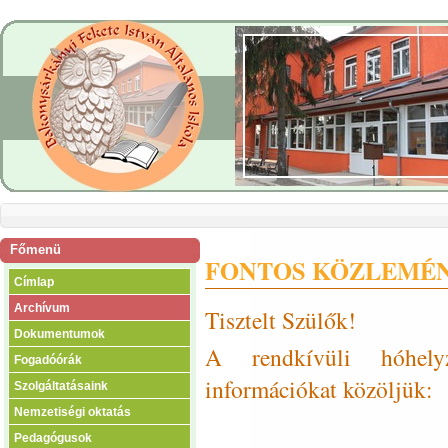
Főmenü
FONTOS KÖZLEMÉ
Címlap
Archívum
Tisztelt Szülők!
Dokumentumok
A rendkívüli hóhelyz
Fogadóórák
információkat közöljük:
Szolgáltatásaink
Nemzetiségi oktatás
Pedagógusok