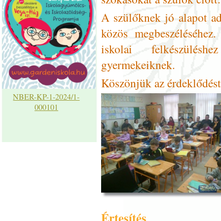
A szülőknek jó alapot ad
közös megbeszéléséhez.
iskolai felkészülés
gyermekeiknek.
Köszönjük az érdeklődést
NBER-KP-1-2024/1-
000101
Értesítés