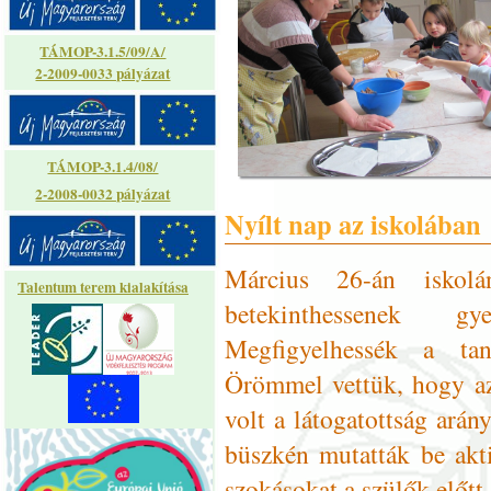
TÁMOP-3.1.5/09/A/
2-2009-0033 pályázat
TÁMOP-3.1.4/08/
2-2008-0032 pályázat
Nyílt nap az iskolában
Március 26-án iskol
Talentum terem kialakítása
betekinthessenek g
Megfigyelhessék a tan
Örömmel vettük, hogy az
volt a látogatottság arán
büszkén mutatták be akti
szokásokat a szülők előtt.