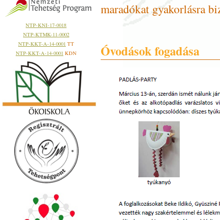
maradókat gyakorlásra biz
NTP-KNI-17-0018
NTP-KTMK-11-0002
NTP-KKT-A-14-0001
TT
Óvodások fogadása
NTP-KKT-A-14-0001
KDN