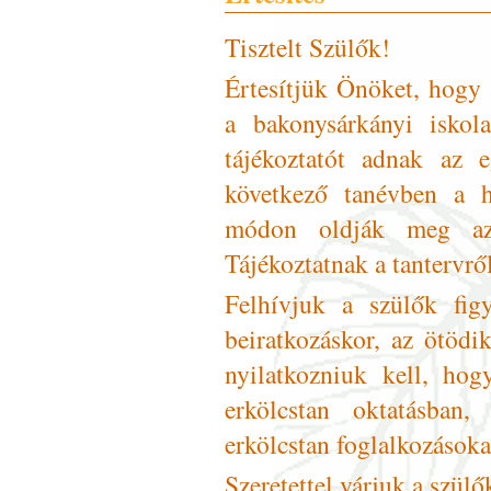
Tisztelt Szülők!
Értesítjük Önöket, hogy 
a bakonysárkányi iskol
tájékoztatót adnak az 
következő tanévben a hi
módon oldják meg az 
Tájékoztatnak a tantervrő
Felhívjuk a szülők fig
beiratkozáskor, az ötödi
nyilatkozniuk kell, hog
erkölcstan oktatásban,
erkölcstan foglalkozásokat
Szeretettel várjuk a szülő