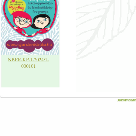
NBER-KP-1-2024/1-
000101
Bakonysárká