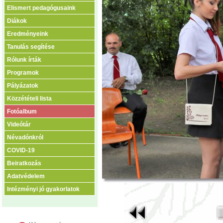
Elismert pedagógusaink
Diákok
Eredményeink
Tanulás segítése
Rólunk írták
Programok
Pályázatok
Közzétételi lista
Fotóalbum
Videótár
Névadónkról
COVID-19
Beiratkozás
Adatvédelem
Intézményi jó gyakorlatok