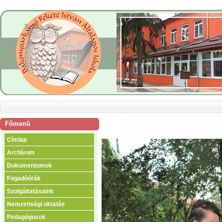
Főmenü
Címlap
Archívum
Dokumentumok
Fogadóórák
Szolgáltatásaink
Nemzetiségi oktatás
Pedagógusok