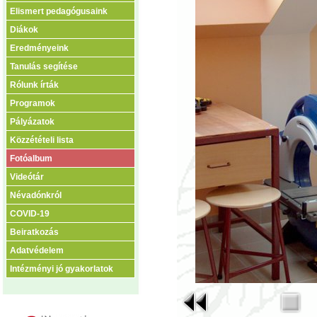
Elismert pedagógusaink
Diákok
Eredményeink
Tanulás segítése
Rólunk írták
Programok
Pályázatok
Közzétételi lista
Fotóalbum
Videótár
Névadónkról
COVID-19
Beiratkozás
Adatvédelem
Intézményi jó gyakorlatok