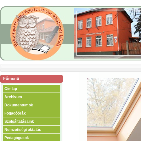
Főmenü
Címlap
Archívum
Dokumentumok
Fogadóórák
Szolgáltatásaink
Nemzetiségi oktatás
Pedagógusok