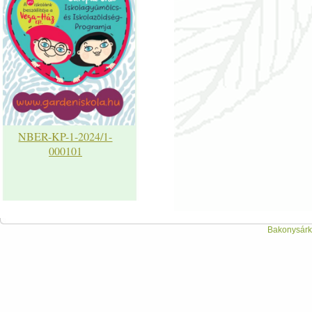
NBER-KP-1-2024/1-
000101
Bakonysárká