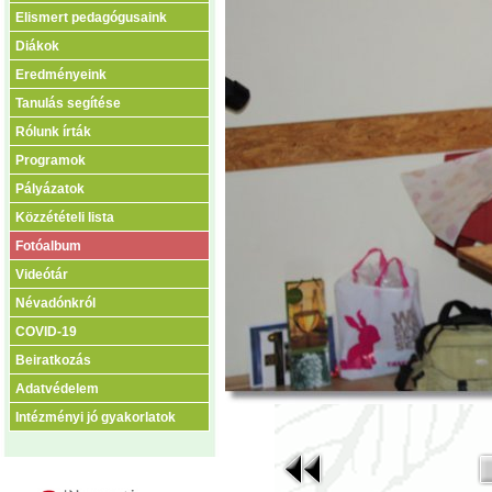
Elismert pedagógusaink
Diákok
Eredményeink
Tanulás segítése
Rólunk írták
Programok
Pályázatok
Közzétételi lista
Fotóalbum
Videótár
Névadónkról
COVID-19
Beiratkozás
Adatvédelem
Intézményi jó gyakorlatok