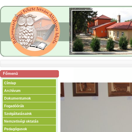
Főmenü
Címlap
Archívum
Dokumentumok
Fogadóórák
Szolgáltatásaink
Nemzetiségi oktatás
Pedagógusok