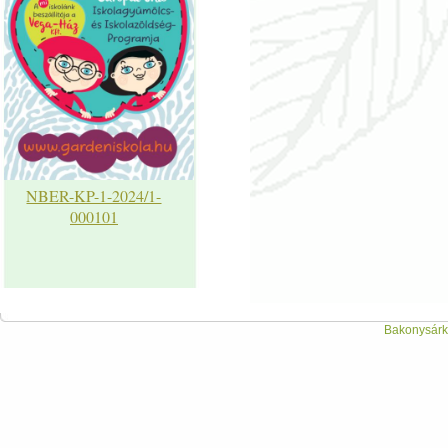
NBER-KP-1-2024/1-
000101
Bakonysárká