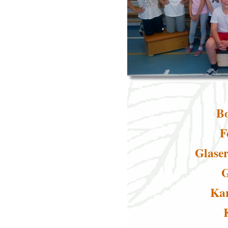
B
F
Glaser
G
Ka