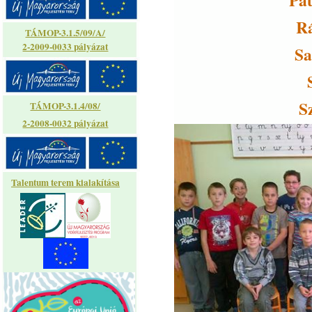
R
TÁMOP-3.1.5/09/A/
2-2009-0033 pályázat
Sa
S
TÁMOP-3.1.4/08/
2-2008-0032 pályázat
Talentum terem kialakítása