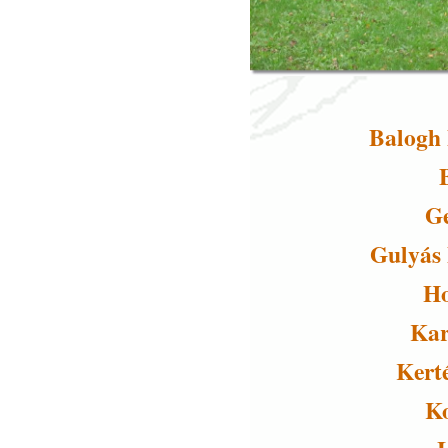
Balogh 
G
Gulyás 
Ho
Kar
Kert
K