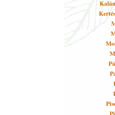
Kalán
Kerté
M
M
Mol
M
Pá
P
Pis
P