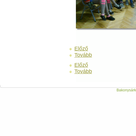
Előző
Tovább
Előző
Tovább
Bakonysárká