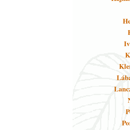
He
I
K
Kle
Lába
Lanc
P
Po