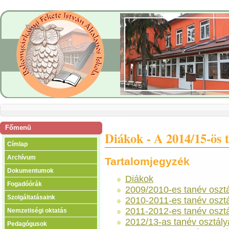
Főmenü
Diákok - A 2014/15-ös t
Címlap
Archívum
Tartalomjegyzék
Dokumentumok
Diákok
Fogadóórák
2009/2010-es tanév osztá
Szolgáltatásaink
2010-2011-es tanév osztá
2011-2012-es tanév osztá
Nemzetiségi oktatás
2012/13-as tanév osztály
Pedagógusok