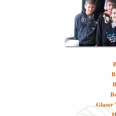
B
B
B
B
Glaser 
H