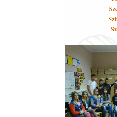
Sz
Szi
Sz