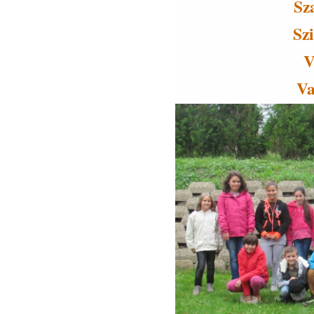
Sz
Sz
V
Va