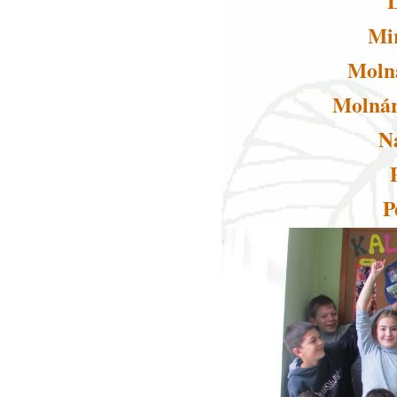
Mi
Molná
Molnár
N
P