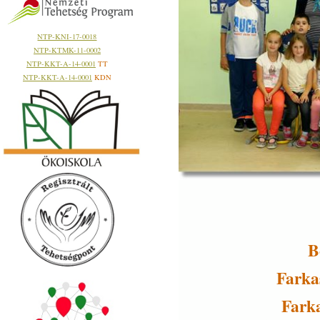
NTP-KNI-17-0018
NTP-KTMK-11-0002
NTP-KKT-A-14-0001
TT
NTP-KKT-A-14-0001
KDN
B
Farka
Farka