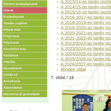
A 2013/14-es tanév osztá
Elismert pedagógusaink
A 2014/15-ös tanév osztá
Diákok
A 2015/16-os tanév osztá
A 2016-2017-es tanév osz
Eredményeink
A 2018-2019-es tanév osz
Tanulás segítése
A 2019-2020-as tanév osz
Rólunk írták
A 2020-2021-es tanév osz
Programok
A 2021-2022-es tanév osz
A 2022/2023-as tanév osz
Pályázatok
A 2023/2024-es tanév osz
Közzétételi lista
A 2024/2025-ös tanév osz
Fotóalbum
A 2025/2026-os tanév osz
Videótár
A 2026/2027-es tanév osz
Névadónkról
Minden oldal
COVID-19
7. oldal / 18
Beiratkozás
Adatvédelem
Intézményi jó gyakorlatok