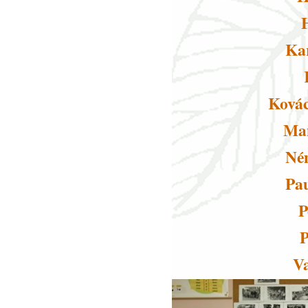
Ka
Ková
Ma
Né
Pau
P
P
V