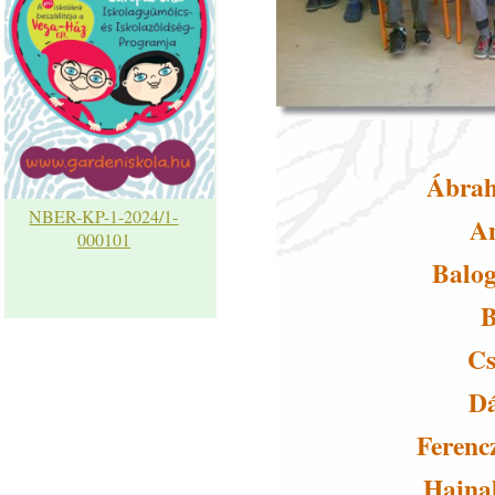
Ábrah
NBER-KP-1-2024/1-
An
000101
Balo
B
Cs
Dá
Ferenc
Hajnal