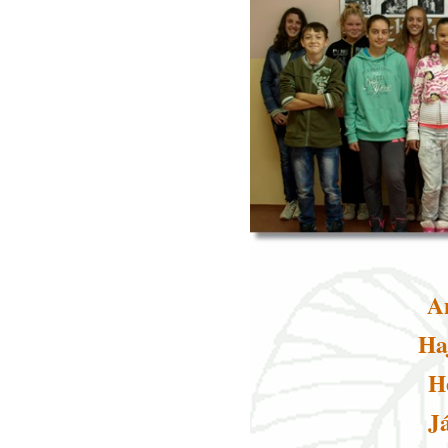
A
Ha
H
J