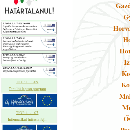
Gazd
G
Horvá
Ho
Hor
I
Ko
TIOP 1.1.1-09
Ko
Tanulói laptop program
Mal
Mo
TIOP 1.1.1-07
Ő
Informatikai infrastr. fejl.
Pau