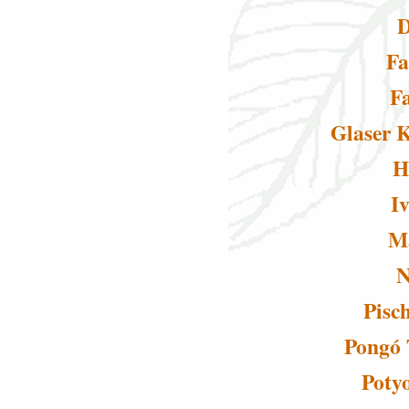
D
Fa
F
Glaser 
H
I
M
N
Pisc
Pongó 
Poty