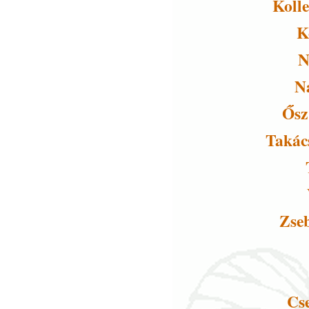
Kolle
K
N
N
Ősz
Takác
Zse
Cs