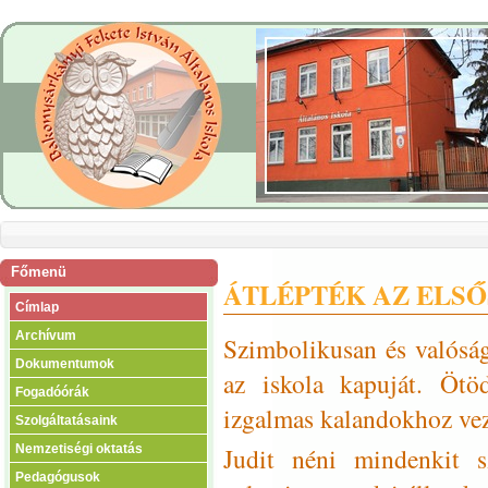
Főmenü
ÁTLÉPTÉK AZ ELSŐ
Címlap
Archívum
Szimbolikusan és valóság
Dokumentumok
az iskola kapuját. Ötöd
Fogadóórák
izgalmas kalandokhoz veze
Szolgáltatásaink
Judit néni mindenkit sz
Nemzetiségi oktatás
Pedagógusok