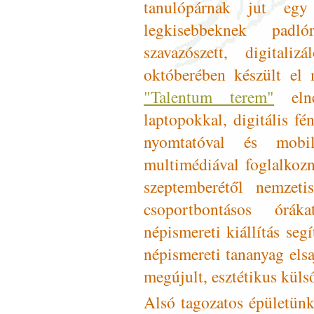
tanulópárnak jut egy 
legkisebbeknek padl
szavazószett, digital
októberében készült el
"Talentum terem"
elnev
laptopokkal, digitális f
nyomtatóval és mobil
multimédiával foglalkozn
szeptemberétől nemzeti
csoportbontásos órák
népismereti kiállítás seg
népismereti tananyag elsa
megújult, esztétikus külső
Alsó tagozatos épületünke