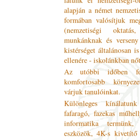
alapján a német nemzetis
formában valósítjuk m
(nemzetiségi oktatá
munkánknak és verseny
kistérséget általánosan 
ellenére - iskolánkban nő
Az utóbbi időben fol
komfortosabb környeze
várjuk tanulóinkat.
Különleges kínálatu
fafaragó, fazekas műhel
informatika termünk, 
eszközök, 4K-s kivetítő