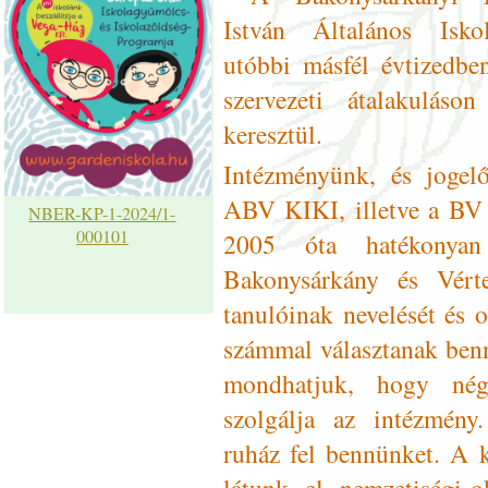
István Általános Isk
utóbbi másfél évtizedbe
szervezeti átalakuláso
keresztül.
Intézményünk, és jogel
ABV KIKI, illetve a 
NBER-KP-1-2024/1-
000101
2005 óta hatékonyan
Bakonysárkány és Vérte
tanulóinak nevelését és 
számmal választanak benn
mondhatjuk, hogy négy
szolgálja az intézmény
ruház fel bennünket. A 
látunk el nemzetiségi-o