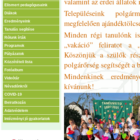
valamint az erdei állatok
Elismert pedagógusaink
Településeink polgár
Diákok
megfelelően ajándéktölcsé
Eredményeink
Tanulás segítése
Minden régi tanulónk is
Rólunk írták
„vakáció” feliratot a „
Programok
Köszönjük a szülők rész
Pályázatok
polgárőrség segítségét a 
Közzétételi lista
Fotóalbum
Mindenkinek eredménye
Videótár
kívánunk!
Névadónkról
COVID-19
Beiratkozás
Adatvédelem
Intézményi jó gyakorlatok