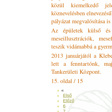
közül kiemelkedő jel
köznevelésben elnevezésű 
pályázat megvalósítása i
Az épületek külső és 
meseillusztrációk, mese
teszik vidámabbá a gyer
2013 januárjától a Kleb
lett a fenntartónk, ma
Tankerületi Központ.
15. oldal / 15
«
Első
Előző
6
7