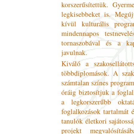
korszerűsítettük. Gyerm
legkisebbeket is. Megúj
kívül kulturális progr
mindennapos testnevelé
tornaszobával és a kap
javulnak.
Kiváló a szakosellátot
többdiplomások. A szaks
számtalan színes program
óráig biztosítjuk a fogl
a legkorszerűbb oktat
foglalkozások tartalmát é
tanulók életkori sajátoss
projekt megvalósítás