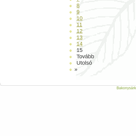
8
9
10
11
12
13
14
15
Tovább
Utolsó
»
Bakonysárká