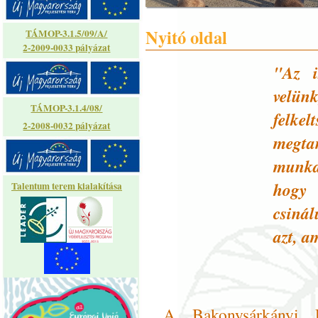
Nyitó oldal
TÁMOP-3.1.5/09/A/
2-2009-0033 pályázat
"Az i
velün
TÁMOP-3.1.4/08/
felkel
2-2008-0032 pályázat
megta
munka
hogy
Talentum terem kialakítása
csiná
azt, a
A Bakonysárkányi F