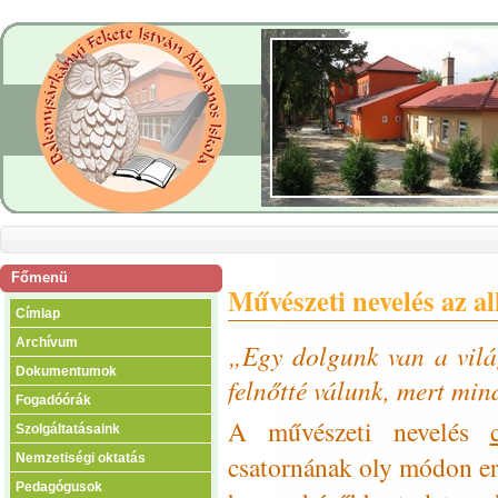
Főmenü
Művészeti nevelés az a
Címlap
Archívum
„Egy dolgunk van a vil
Dokumentumok
felnőtté válunk, mert mi
Fogadóórák
A művészeti nevelés
Szolgáltatásaink
csatornának oly módon er
Nemzetiségi oktatás
Pedagógusok