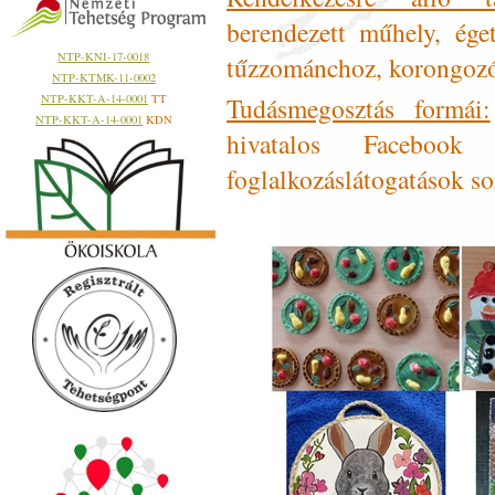
berendezett műhely, ég
NTP-KNI-17-0018
tűzzománchoz, korongozó
NTP-KTMK-11-0002
Tudásmegosztás formái:
NTP-KKT-A-14-0001
TT
NTP-KKT-A-14-0001
KDN
hivatalos Facebook
foglalkozáslátogatások so