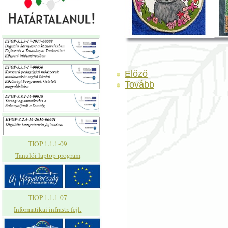
Előző
Tovább
TIOP 1.1.1-09
Tanulói laptop program
TIOP 1.1.1-07
Informatikai infrastr. fejl.