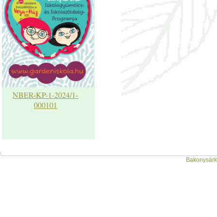
NBER-KP-1-2024/1-
000101
Bakonysárká