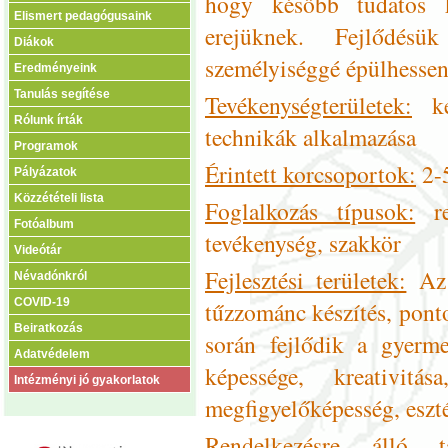
hogy később tudatos k
Elismert pedagógusaink
erejüknek. Fejlődés
Diákok
személyiséggé épülhessen
Eredményeink
Tanulás segítése
Tevékenységterületek:
ker
Rólunk írták
technikák alkalmazása
Programok
Érintett korcsoportok:
2-5
Pályázatok
Közzétételi lista
Foglalkozás típusok:
re
Fotóalbum
tevékenység, szakkör
Videótár
Fejlesztési területek:
Az 
Névadónkról
COVID-19
tűzzománc készítés, pont
Beiratkozás
során fejlődik a gyerm
Adatvédelem
képessége, kreativit
Intézményi jó gyakorlatok
megfigyelőképesség, esztét
Rendelkezésre álló t