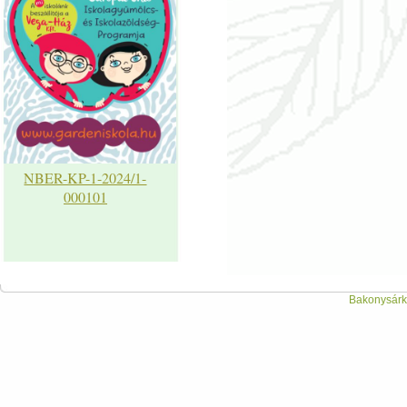
NBER-KP-1-2024/1-
000101
Bakonysárká