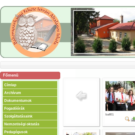
Főmenü
Címlap
Archívum
Dokumentumok
Fogadóórák
ball01
Szolgáltatásaink
Nemzetiségi oktatás
Pedagógusok