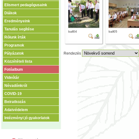
Elismert pedagógusaink
Diákok
Eredményeink
Tanulás segítése
ball04
ball05
Rólunk írták
Programok
Pályázatok
Rendezés
Közzétételi lista
Fotóalbum
Videótár
Névadónkról
COVID-19
Beiratkozás
Adatvédelem
Intézményi jó gyakorlatok