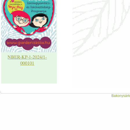
NBER-KP-1-2024/1-
000101
Bakonysárká