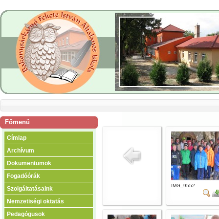
Főmenü
Címlap
Archívum
Dokumentumok
Fogadóórák
IMG_9552
Szolgáltatásaink
Nemzetiségi oktatás
Pedagógusok