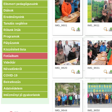
Elismert pedagógusaink
Diákok
Eredményeink
Tanulás segítése
IMG_9601
IMG_9611
Rólunk írták
Programok
Pályázatok
Közzétételi lista
Fotóalbum
Videótár
IMG_9620
IMG_9631
Névadónkról
COVID-19
Beiratkozás
Adatvédelem
Intézményi jó gyakorlatok
IMG_9644
IMG_9650