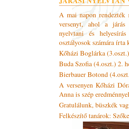
JÁRÁSI NYELVTAN
A mai napon rendezték 
versenyt, ahol a járá
nyelvtani és helyesírá
osztályosok számára írta k
Kőházi Boglárka (3.oszt.)
Buda Szofia (4.oszt.) 2. h
Bierbauer Botond (4.oszt.
A versenyen Kőházi Dóra
Anna is szép eredménnyel t
Gratulálunk, büszkék vag
Felkészítő tanárok: Szők