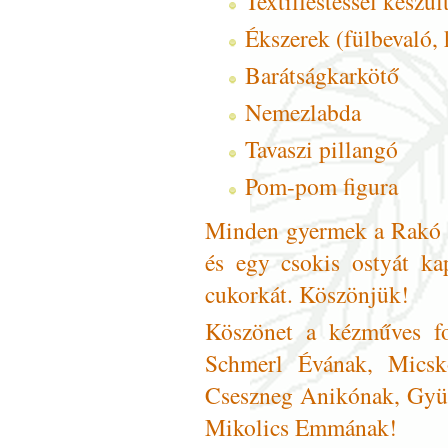
Textilfestéssel készül
Ékszerek (fülbevaló, 
Barátságkarkötő
Nemezlabda
Tavaszi pillangó
Pom-pom figura
Minden gyermek a Rakó b
és egy csokis ostyát kap
cukorkát. Köszönjük!
Köszönet a kézműves fo
Schmerl Évának, Micsk
Cseszneg Anikónak, Gyüs
Mikolics Emmának!