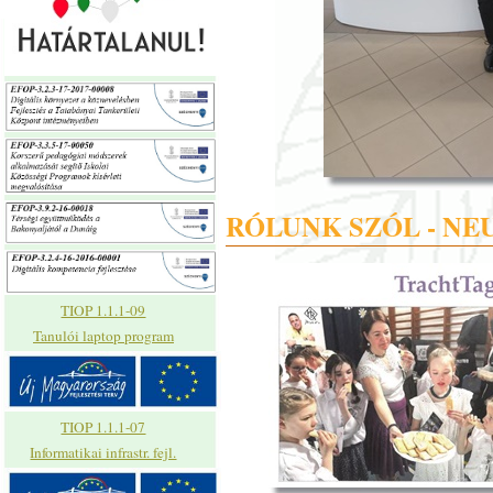
RÓLUNK SZÓL - NE
TIOP 1.1.1-09
Tanulói laptop program
TIOP 1.1.1-07
Informatikai infrastr. fejl.