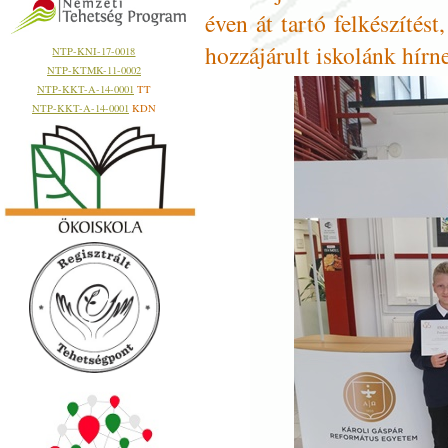
éven át tartó felkészítés
hozzájárult iskolánk hírn
NTP-KNI-17-0018
NTP-KTMK-11-0002
NTP-KKT-A-14-0001
TT
NTP-KKT-A-14-0001
KDN