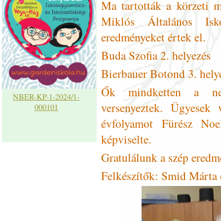
Ma tartották a körzeti 
Miklós Általános Isk
eredményeket értek el.
Buda Szofia 2. helyezés
Bierbauer Botond 3. hely
Ők mindketten a neg
NBER-KP-1-2024/1-
versenyeztek. Ügyesek 
000101
évfolyamot Fürész No
képviselte.
Gratulálunk a szép ered
Felkészítők: Smid Márta 