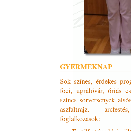
GYERMEKNAP
Sok színes, érdekes pro
foci, ugrálóvár, óriás cs
színes sorversenyek alsó
aszfaltrajz, arcfest
foglalkozások: