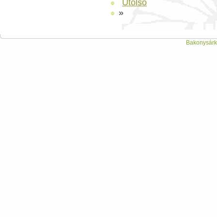
Utolsó
»
Bakonysárká