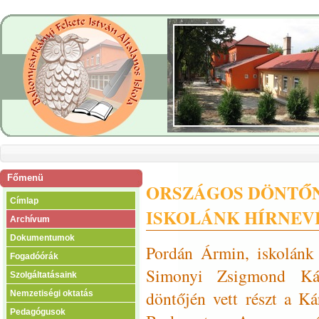
Főmenü
ORSZÁGOS DÖNTŐ
Címlap
ISKOLÁNK HÍRNEV
Archívum
Dokumentumok
Pordán Ármin, iskolánk 
Fogadóórák
Simonyi Zsigmond Kárp
Szolgáltatásaink
döntőjén vett részt a K
Nemzetiségi oktatás
Pedagógusok