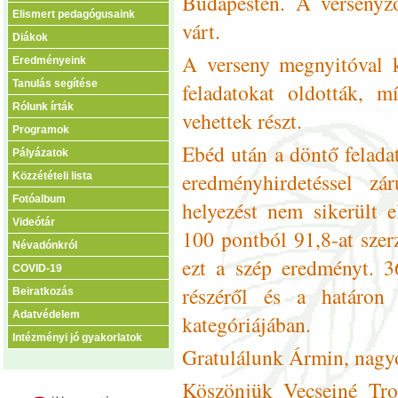
Budapesten. A versenyző
Elismert pedagógusaink
várt.
Diákok
A verseny megnyitóval k
Eredményeink
Tanulás segítése
feladatokat oldották, 
Rólunk írták
vehettek részt.
Programok
Ebéd után a döntő felada
Pályázatok
eredményhirdetéssel zá
Közzétételi lista
Fotóalbum
helyezést nem sikerült e
Videótár
100 pontból 91,8-at szer
Névadónkról
ezt a szép eredményt. 3
COVID-19
részéről és a határon 
Beiratkozás
Adatvédelem
kategóriájában.
Intézményi jó gyakorlatok
Gratulálunk Ármin, nagy
Köszönjük Vecseiné Tro