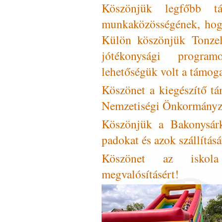
Köszönjük legfőbb tá
munkaközösségének, hogy
Külön köszönjük Tonze
jótékonysági progra
lehetőségük volt a támoga
Köszönet a kiegészítő t
Nemzetiségi Önkormányz
Köszönjük a Bakonysárk
padokat és azok szállítás
Köszönet az iskola
megvalósításért!