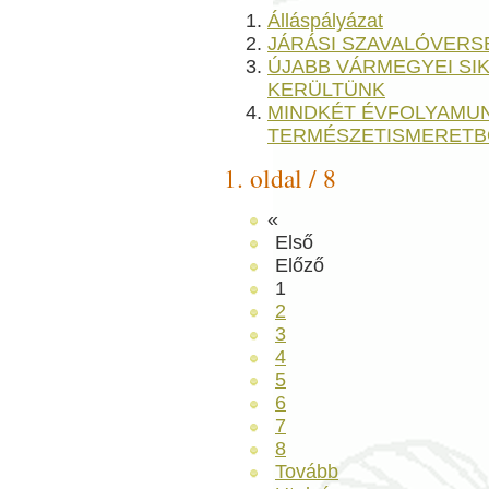
Álláspályázat
JÁRÁSI SZAVALÓVERS
ÚJABB VÁRMEGYEI SI
KERÜLTÜNK
MINDKÉT ÉVFOLYAMU
TERMÉSZETISMERETB
1. oldal / 8
«
Első
Előző
1
2
3
4
5
6
7
8
Tovább