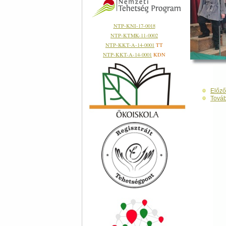
NTP-KNI-17-0018
NTP-KTMK-11-0002
NTP-KKT-A-14-0001
TT
NTP-KKT-A-14-0001
KDN
Előző
Tová