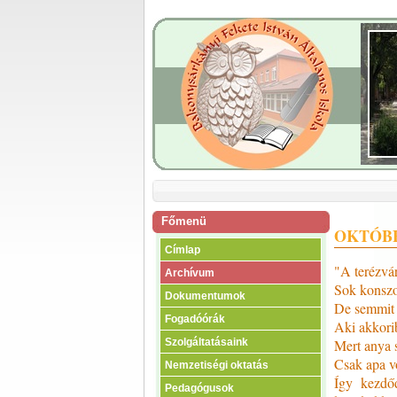
Főmenü
OKTÓBE
Címlap
"A terézvár
Archívum
Sok konszol
Dokumentumok
De semmit n
Fogadóórák
Aki akkorib
Mert anya s
Szolgáltatásaink
Csak apa v
Nemzetiségi oktatás
Így kezdőd
Pedagógusok