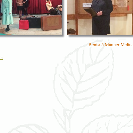
Benisné Manner Melind
bb