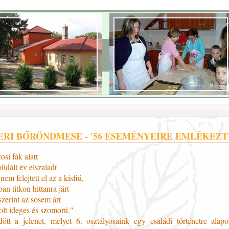
RI BŐRÖNDMESE - '56 ESEMÉNYEIRE EMLÉKEZ
osi fák alatt
idált év elszaladt
em felejtett el az a kisfiú,
an titkon hittanra járt
zerint az sosem árt
olt ideges és szomorú."
ött a jelenet, melyet 6. osztályosaink egy családi történetre alap