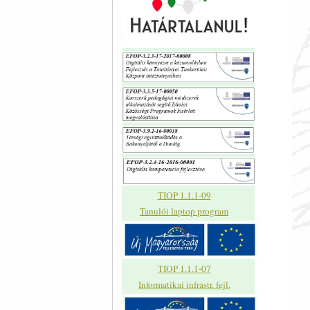
TIOP 1.1.1-09
Tanulói laptop program
TIOP 1.1.1-07
Informatikai infrastr. fejl.