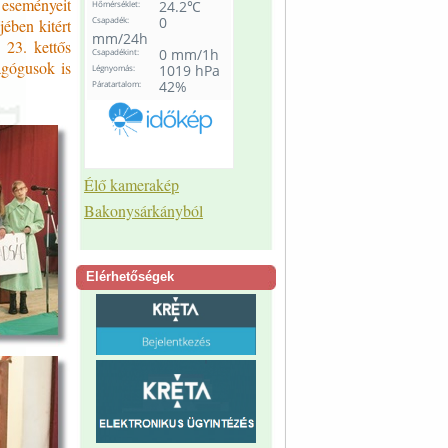
 eseményeit
jében kitért
 23. kettős
agógusok is
Élő kamerakép
Bakonysárkányból
Elérhetőségek