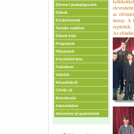
kellékekke
Elismert pedagógusaink
elevenített
Diákok
az előzmén
ünnep. A t
Eredményeink
segítették.
Tanulás segítése
Az előadás 
Rólunk írták
Programok
Pályázatok
Közzétételi lista
Fotóalbum
Videótár
Névadónkról
COVID-19
Beiratkozás
Adatvédelem
Intézményi jó gyakorlatok