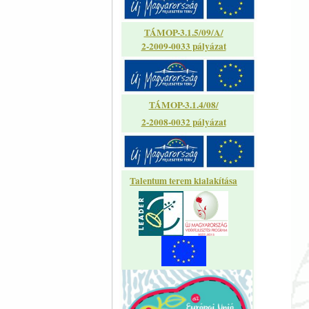
TÁMOP-3.1.5/09/A/
2-2009-0033 pályázat
TÁMOP-3.1.4/08/
2-2008-0032 pályázat
Talentum terem kialakítása