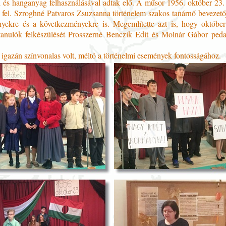
l és hanganyag felhasználásával adtak elő. A műsor 1956. október 23.
e fel. Szroghné Patvaros Zsuzsanna történelem szakos tanárnő bevezető
yekre és a következményekre is. Megemlítette azt is, hogy október
anulók felkészülését Prosszerné Benczik Edit és Molnár Gábor ped
igazán színvonalas volt, méltó a történelmi események fontosságához.