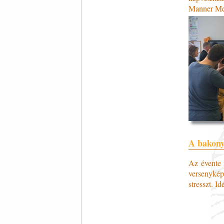
Manner Mel
A bakony
Az évente 
versenyképe
stresszt. I