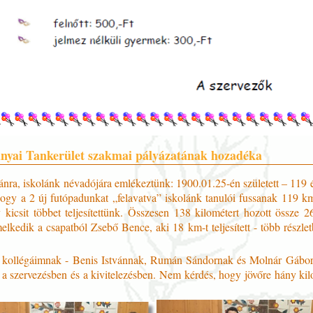
nyai Tankerület szakmai pályázatának hozadéka
ánra, iskolánk névadójára emlékeztünk: 1900.01.25-én született – 119 
hogy a 2 új futópadunkat „felavatva” iskolánk tanulói fussanak 119 km-
y kicsit többet teljesítettünk. Összesen 138 kilométert hozott össze 
elkedik a csapatból Zsebő Bence, aki 18 km-t teljesített - több részle
kollégáimnak - Benis Istvánnak, Rumán Sándornak és Molnár Gábor
 a szervezésben és a kivitelezésben. Nem kérdés, hogy jövőre hány kilo