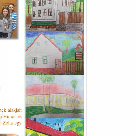
ek alakjait
ga Hunor és
r Zolta egy