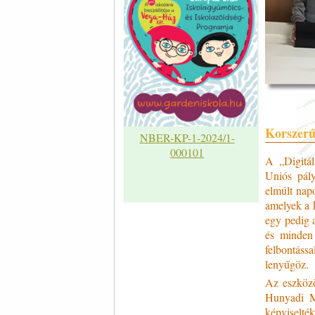
Korszerű 
NBER-KP-1-2024/1-
000101
A „Digitá
Uniós pály
elmúlt nap
amelyek a k
egy pedig a
és minden 
felbontáss
lenyűgöz.
Az eszközö
Hunyadi Má
képviselté