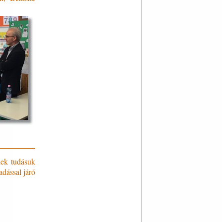
nek tudásuk
adással járó