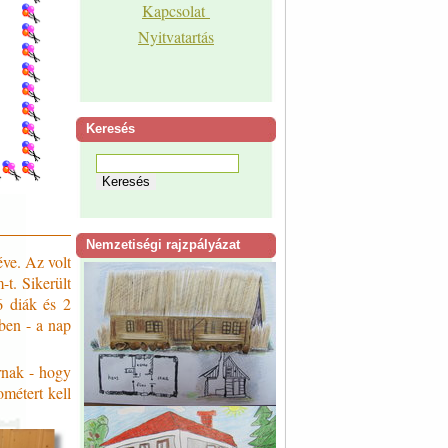
Kapcsolat
Nyitvatartás
Keresés
Nemzetiségi rajzpályázat
éve. Az volt
t. Sikerült
26 diák és 2
tben - a nap
nak - hogy
métert kell