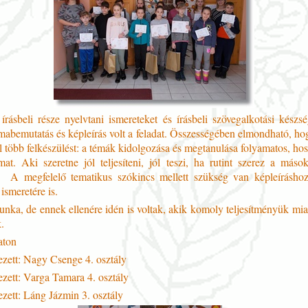
írásbeli része nyelvtani ismereteket és írásbeli szövegalkotási készsé
mabemutatás és képleírás volt a feladat. Összességében elmondható, ho
l több felkészülést: a témák kidolgozása és megtanulása folyamatos, ho
mat. Aki szeretne jól teljesíteni, jól teszi, ha rutint szerez a máso
 A megfelelő tematikus szókincs mellett szükség van képleírásho
 ismeretére is.
ka, de ennek ellenére idén is voltak, akik komoly teljesítményük miat
.
aton
ezett: Nagy Csenge 4. osztály
ezett: Varga Tamara 4. osztály
ezett: Láng Jázmin 3. osztály