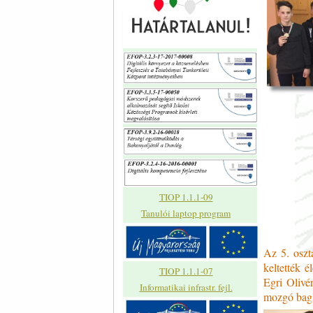
TIOP 1.1.1-09
Tanulói laptop program
Az 5. oszt
keltették 
TIOP 1.1.1-07
Egri Olivé
Informatikai infrastr. fejl.
mozgó bagly