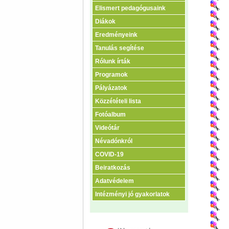
Elismert pedagógusaink
Diákok
Eredményeink
Tanulás segítése
Rólunk írták
Programok
Pályázatok
Közzétételi lista
Fotóalbum
Videótár
Névadónkról
COVID-19
Beiratkozás
Adatvédelem
Intézményi jó gyakorlatok