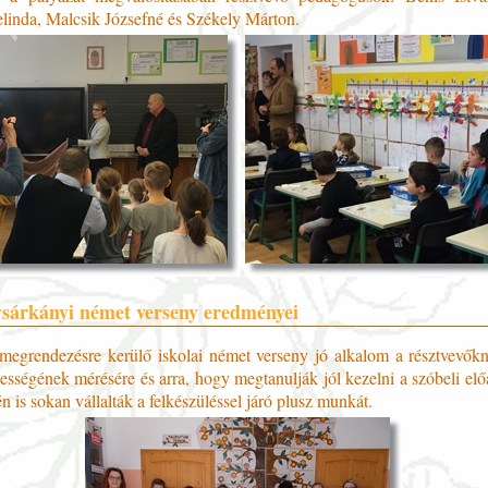
inda, Malcsik Józsefné és Székely Márton.
sárkányi német verseny eredményei
megrendezésre kerülő iskolai német verseny jó alkalom a résztvevők
sségének mérésére és arra, hogy megtanulják jól kezelni a szóbeli elő
dén is sokan vállalták a felkészüléssel járó plusz munkát.