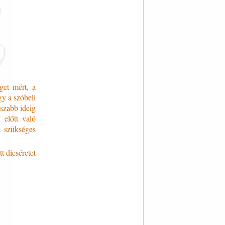
get mért, a
gy a szóbeli
sszabb ideig
k előtt való
z szükséges
t dicséretet