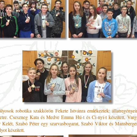
ályosok robotika szakkörön Fekete Istvánra emlékeztek: állatregényein
életre. Cseszneg Kata és Medve Emma Hú-t és Ci-nyí-t készített, Var
r Kelét, Szabó Péter egy szarvasbogarat, Szabó Viktor és Mansberge
ot készített.