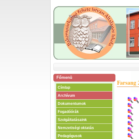
Főmenü
Farsang 
Címlap
Archívum
Dokumentumok
Fogadóórák
Szolgáltatásaink
Nemzetiségi oktatás
Pedagógusok