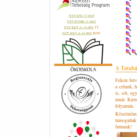
NTP-KNI-17-0018
NTP-KTMK-11-0002
NTP-KKT-A-14-0001
TT
NTP-KKT-A-14-0001
KDN
A Tatabá
Fekete Istv
a célunk, 
is, sőt, eg
tanár. Kiem
folyamán.
Köszönöm 
támogattak
futnunk!