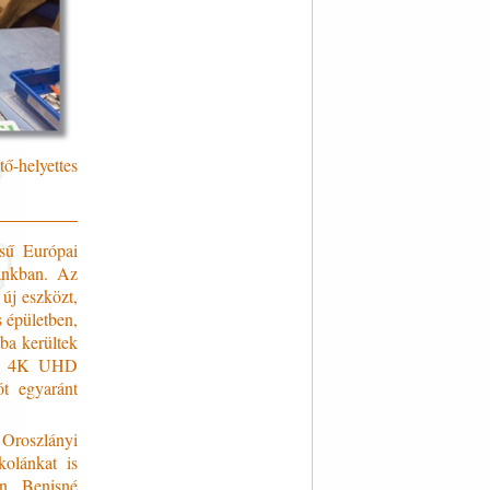
ő-helyettes
sű Európai
lánkban. Az
új eszközt,
s épületben,
tba kerültek
yörű 4K UHD
ót egyaránt
 Oroszlányi
kolánkat is
án, Benisné