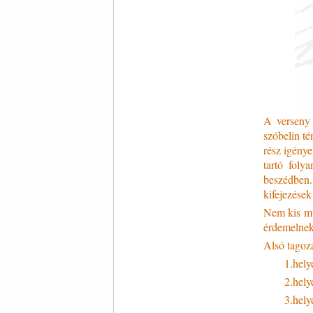
A verseny 
szóbelin té
rész igénye
tartó folya
beszédben.
kifejezések
Nem kis mun
érdemelnek
Alsó tagoz
1.hely
2.hely
3.hely