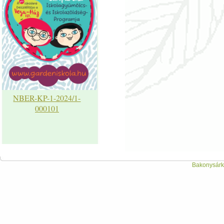
NBER-KP-1-2024/1-
000101
Bakonysárká