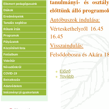
tanulmányi- és osztál
Elismert pedagógusaink
előttünk álló programo
Diákok
Eredményeink
Autóbuszok indulása:
Tanulás segítése
Vérteskethelyről 16.
Rólunk írták
16.45
Programok
Pályázatok
Visszaindulás:
Közzétételi lista
Felsődobosra és Akár
Fotóalbum
Videótár
Névadónkról
Előző
COVID-19
Tovább
Beiratkozás
Adatvédelem
Intézményi jó gyakorlatok