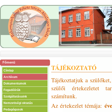
Főmenü
TÁJÉKOZTATÓ
Címlap
Archívum
Tájékoztatjuk a szülőket
Dokumentumok
szülői értekezletet ta
Fogadóórák
számítunk.
Szolgáltatásaink
év
Nemzetiségi oktatás
Az értekezlet témája:
Pedagógusok