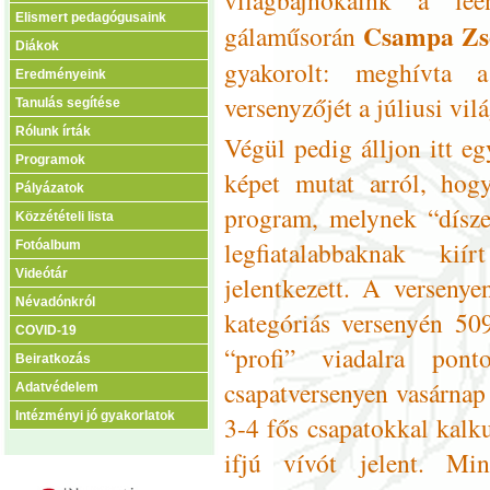
Elismert pedagógusaink
Csampa Zs
gálaműsorán
Diákok
gyakorolt: meghívta 
Eredményeink
versenyzőjét a júliusi vi
Tanulás segítése
Rólunk írták
Végül pedig álljon itt e
Programok
képet mutat arról, hog
Pályázatok
program, melynek “dísze
Közzétételi lista
legfiatalabbaknak ki
Fotóalbum
Videótár
jelentkezett. A verseny
Névadónkról
kategóriás versenyén 50
COVID-19
“profi” viadalra pon
Beiratkozás
csapatversenyen vasárnap 
Adatvédelem
Intézményi jó gyakorlatok
3-4 fős csapatokkal kalku
ifjú vívót jelent. Mi