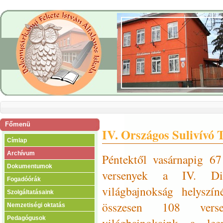
Főmenü
IV. Országos Sulivívó 
Címlap
Archívum
Péntektől vasárnapig 67 
Dokumentumok
versenyek a IV. Diá
Fogadóórák
világbajnokság helyszí
Szolgáltatásaink
összesen 108 verse
Nemzetiségi oktatás
Pedagógusok
világbajnokaink a le