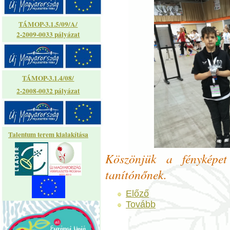
TÁMOP-3.1.5/09/A/
2-2009-0033 pályázat
TÁMOP-3.1.4/08/
2-2008-0032 pályázat
Talentum terem kialakítása
Köszönjük a fényképet
tanítónőnek.
Előző
Tovább