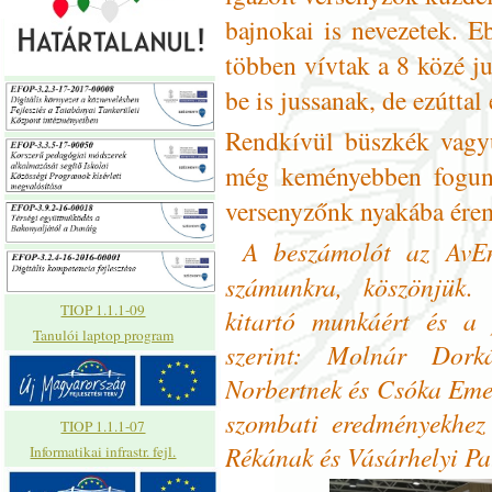
bajnokai is nevezetek. 
többen vívtak a 8 közé j
be is jussanak, de ezúttal
Rendkívül büszkék vagyu
még keményebben fogunk
versenyzőnk nyakába érem
A beszámolót az AvEn
számunkra, köszönjük.
TIOP 1.1.1-09
kitartó munkáért és a 
Tanulói laptop program
szerint: Molnár Dork
Norbertnek és Csóka Eme
szombati eredményekhez
TIOP 1.1.1-07
Rékának és Vásárhelyi Pa
Informatikai infrastr. fejl.