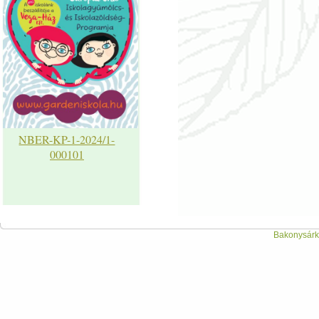
NBER-KP-1-2024/1-
000101
Bakonysárká