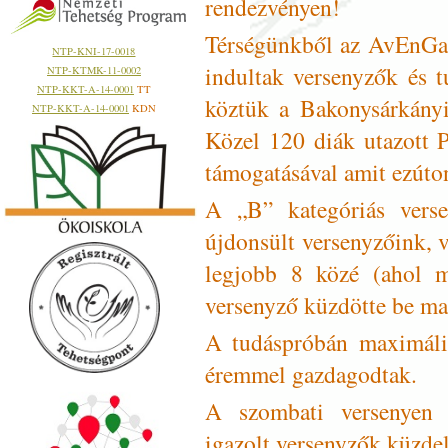
rendezvényen!
Térségünkből az AvEnGar
NTP-KNI-17-0018
indultak versenyzők és t
NTP-KTMK-11-0002
NTP-KKT-A-14-0001
TT
köztük a Bakonysárkányi
NTP-KKT-A-14-0001
KDN
Közel 120 diák utazott 
támogatásával amit ezúto
A „B” kategóriás verse
újdonsült versenyzőink, vo
legjobb 8 közé (ahol m
versenyző küzdötte be ma
A tudáspróbán maximális
éremmel gazdagodtak.
A szombati versenyen 
igazolt versenyzők küzdel