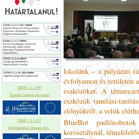
Iskolánk – a pályázati 
évfolyamon és területen 
TIOP 1.1.1-09
eszközöket. A témavezet
Tanulói laptop program
eszközök tanulási-tanítás
előnyökről, a velük elérh
BlueBot padlórobotok
TIOP 1.1.1-07
Informatikai infrastr. fejl.
korosztálynál, témafelelő