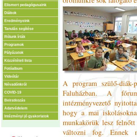
Elismert pedagógusaink
Diákok
Eredményeink
Tanulás segítése
Rólunk írták
Programok
Pályázatok
Közzétételi lista
Fotóalbum
Videótár
A program szülő-diák-p
Névadónkról
Faluházban. A fóru
COVID-19
intézményvezető nyitotta
Beiratkozás
Adatvédelem
hogy a mai iskolásoknak
Intézményi jó gyakorlatok
munkakörük lesz felnőtt
változni fog. Ennek m