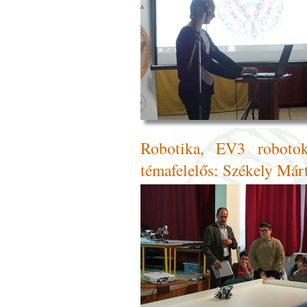
Robotika, EV3 robotok
témafelelős: Székely Márt