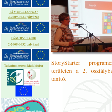
TÁMOP-3.1.5/09/A/
2-2009-0033 pályázat
TÁMOP-3.1.4/08/
2-2008-0032 pályázat
StoryStarter program
Talentum terem kialakítása
területen a 2. osztályb
tanító.