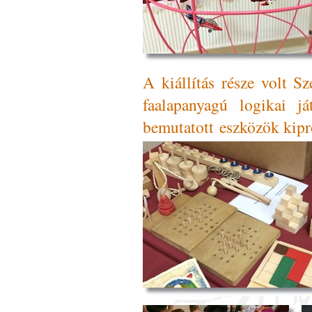
A kiállítás része volt Sz
faalapanyagú logikai 
bemutatott eszközök kipró