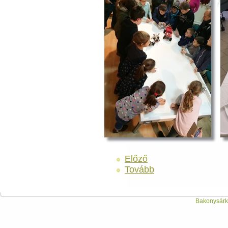
Előző
Tovább
Bakonysárká