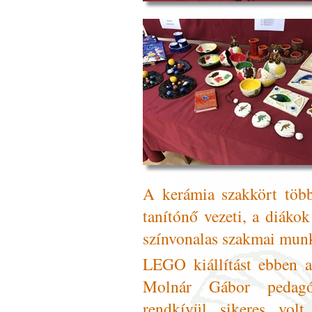
A kerámia szakkört töb
tanítónő vezeti, a diákok
színvonalas szakmai munk
LEGO kiállítást ebben a
Molnár Gábor pedagóg
rendkívül sikeres volt