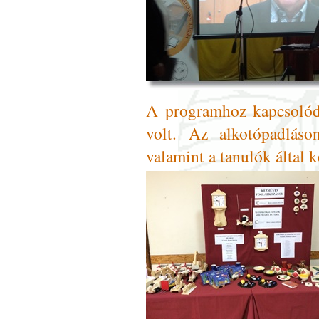
A programhoz kapcsolódó
volt. Az alkotópadlás
valamint a tanulók által 