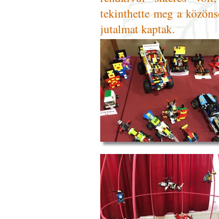
tekinthette meg a közön
jutalmat kaptak.