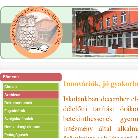
Főmenü
Innovációk, jó gyakor
Címlap
Archívum
Iskolánkban december els
Dokumentumok
délelőtti tanítási órá
Fogadóórák
betekinthessenek gye
Szolgáltatásaink
intézmény által alkal
Nemzetiségi oktatás
Pedagógusok
örömünkre sok látogató é