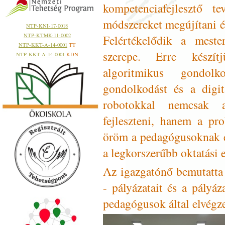
kompetenciafejlesztő te
módszereket megújítani és
NTP-KNI-17-0018
NTP-KTMK-11-0002
Felértékelődik a mester
NTP-KKT-A-14-0001
TT
szerepe. Erre készítj
NTP-KKT-A-14-0001
KDN
algoritmikus gondol
gondolkodást és a digit
robotokkal nemcsak a
fejleszteni, hanem a pr
öröm a pedagógusoknak é
a legkorszerűbb oktatási 
Az igazgatónő bemutatta
- pályázatait és a pályáz
pedagógusok által elvégze