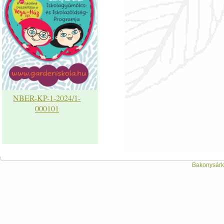
NBER-KP-1-2024/1-
000101
Bakonysárká