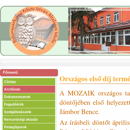
Főmenü
Országos első díj term
Címlap
Archívum
A MOZAIK országos tanu
Dokumentumok
döntőjében első helyezett
Fogadóórák
Jámbor Bence.
Szolgáltatásaink
Az írásbeli döntőt áprili
Nemzetiségi oktatás
Pedagógusok