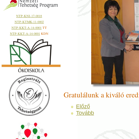
NTP-KNI-17-0018
NTP-KTMK-11-0002
NTP-KKT-A-14-0001
TT
NTP-KKT-A-14-0001
KDN
Gratulálunk a kiváló ere
Előző
Tovább