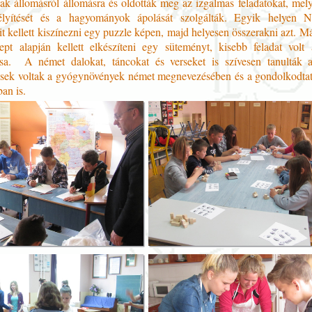
rtak állomásról állomásra és oldották meg az izgalmas feladatokat, mel
élyítését és a hagyományok ápolását szolgálták. Egyik helyen N
t kellett kiszínezni egy puzzle képen, majd helyesen összerakni azt. 
ept alapján kellett elkészíteni egy süteményt, kisebb feladat volt
ása. A német dalokat, táncokat és verseket is szívesen tanulták 
ek voltak a gyógynövények német megnevezésében és a gondolkodtat
an is.