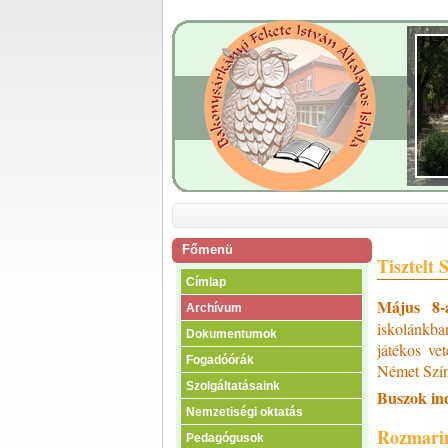
Főmenü
Tisztelt 
Címlap
Május 8-
Archívum
iskolánkba
Dokumentumok
játékos ve
Fogadóórák
Német Szín
Szolgáltatásaink
Buszok ind
Nemzetiségi oktatás
Rozmarin
Pedagógusok