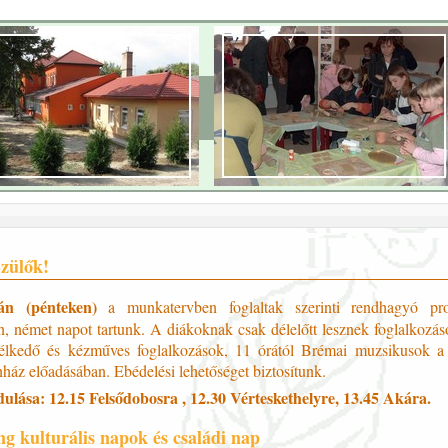
Szülők!
án (pénteken)
a munkatervben foglaltak szerinti rendhagyó pr
n, német napot tartunk. A diákoknak csak délelőtt lesznek foglalkozáso
télkedő és kézműves foglalkozások, 11 órától Brémai muzsikusok a
ház előadásában. Ebédelési lehetőséget biztosítunk.
ulása: 12.15 Felsődobosra , 12.30 Vérteskethelyre, 13.45 Akára.
g kulturális napok és családi nap