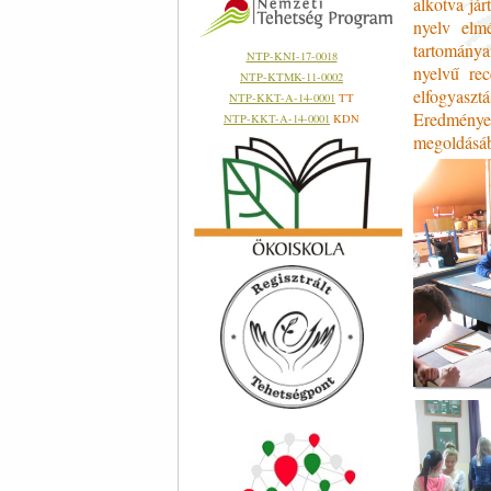
alkotva já
nyelv elm
tartományai
NTP-KNI-17-0018
nyelvű rec
NTP-KTMK-11-0002
elfogyaszt
NTP-KKT-A-14-0001
TT
Eredményes
NTP-KKT-A-14-0001
KDN
megoldásáb