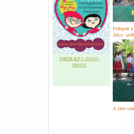
Fellépett 
Ákos szóló
NBER-KP-1-2024/1-
000101
A záró szá