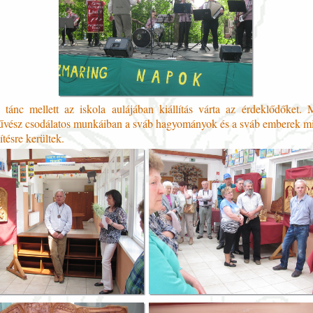
tánc mellett az iskola aulájában kiállítás várta az érdeklődőket.
űvész csodálatos munkáiban a sváb hagyományok és a sváb emberek m
ítésre kerültek.