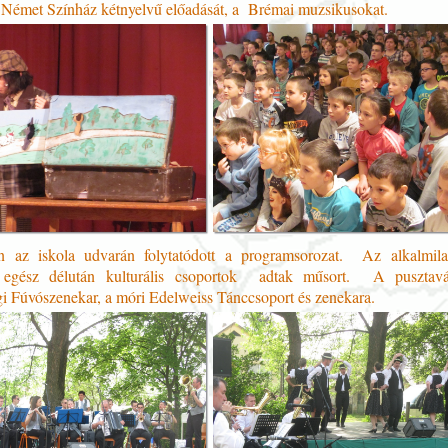
 Német Színház kétnyelvű előadását, a Brémai muzsikusokat.
 az iskola udvarán folytatódott a programsorozat. Az alkalmilag 
 egész délután kulturális csoportok adtak műsort. A puszta
i Fúvószenekar, a móri Edelweiss Tánccsoport és zenekara.