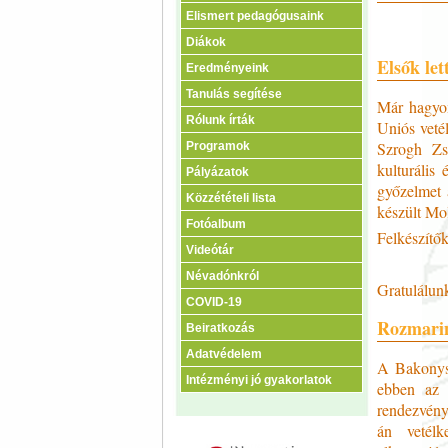
Elismert pedagógusaink
Diákok
Elsők le
Eredményeink
Tanulás segítése
Már hagyom
Rólunk írták
Uniós veté
Szrogh Zsa
Programok
kulturális
Pályázatok
győzelmet 
Közzétételi lista
készült Mol
Fotóalbum
Felkészítő
Videótár
Névadónkról
Gratulálun
COVID-19
Rozmarin
Beiratkozás
Adatvédelem
A Bakonys
Intézményi jó gyakorlatok
ebben az 
rendezvény
án vetélke