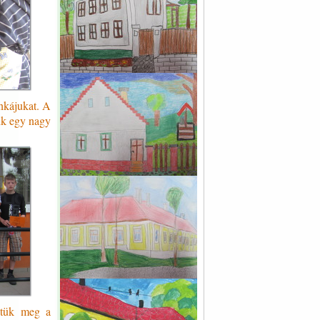
nkájukat. A
nk egy nagy
ztük meg a