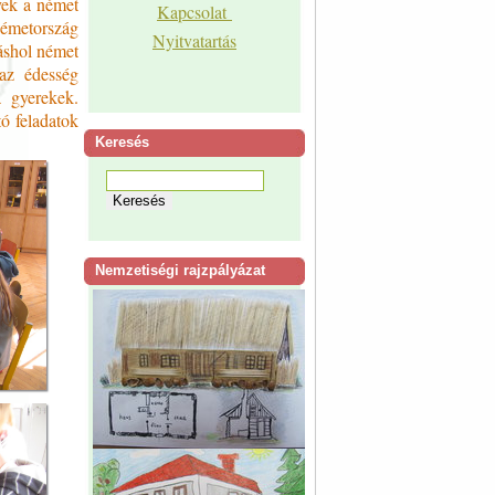
yek a német
Kapcsolat
émetország
Nyitvatartás
Máshol német
 az édesség
a gyerekek.
ó feladatok
Keresés
Nemzetiségi rajzpályázat