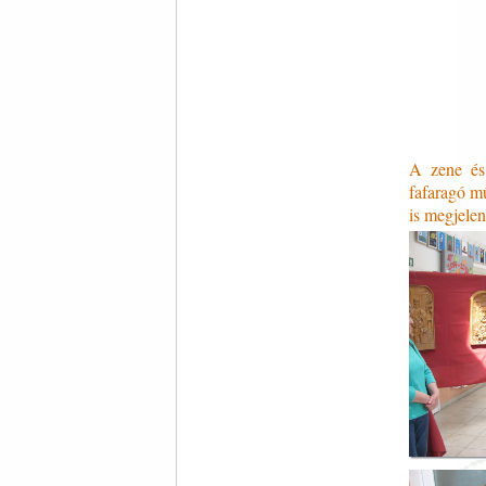
A zene és 
fafaragó m
is megjelen