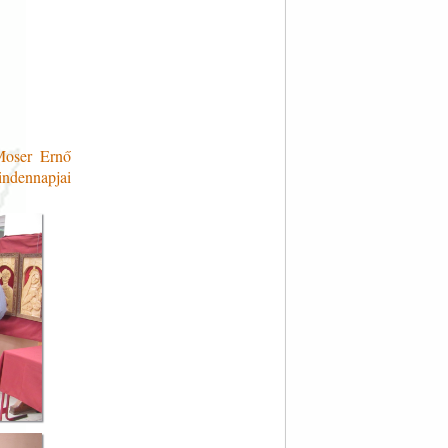
 Moser Ernő
indennapjai