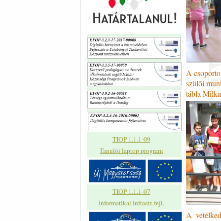
A csoporto
szülői mun
tábla Milk
TIOP 1.1.1-09
Tanulói laptop program
TIOP 1.1.1-07
Informatikai infrastr. fejl.
A vetélke