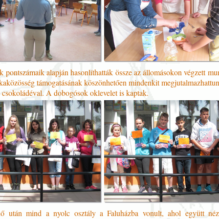
k pontszámaik alapján hasonlíthatták össze az állomásokon végzett mu
kaközösség támogatásának köszönhetően mindenkit megjutalmazhattu
a csokoládéval. A dobogósok oklevelet is kaptak.
dő után mind a nyolc osztály a Faluházba vonult, ahol együtt né