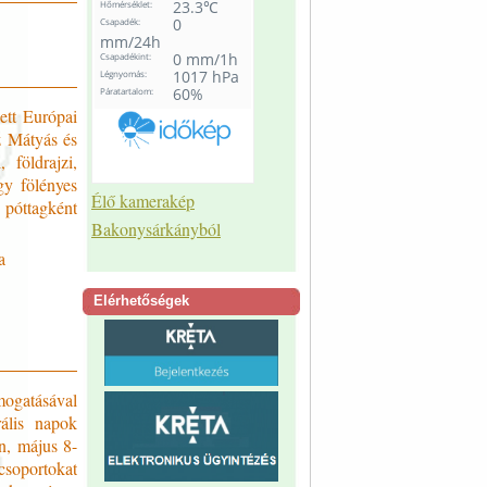
ett Európai
z Mátyás és
 földrajzi,
gy fölényes
Élő kamerakép
 póttagként
Bakonysárkányból
a
Elérhetőségek
ogatásával
ális napok
n, május 8-
csoportokat