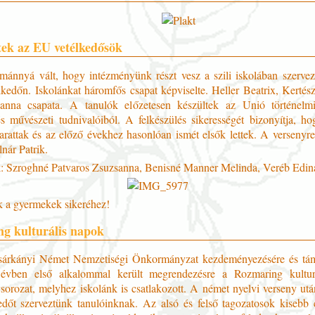
ttek az EU vetélkedősök
ánnyá vált, hogy intézményünk részt vesz a szili iskolában szervez
lkedőn. Iskolánkat háromfős csapat képviselte. Heller Beatrix, Kertés
nna csapata. A tanulók előzetesen készültek az Unió történelmi,
 és művészeti tudnivalóiból. A felkészülés sikerességét bizonyítja, ho
arattak és az előző évekhez hasonlóan ismét elsők lettek. A versenyre
nár Patrik.
k: Szroghné Patvaros Zsuzsanna, Benisné Manner Melinda, Veréb Edin
k a gyermekek sikeréhez!
g kulturális napok
árkányi Német Nemzetiségi Önkormányzat kezdeményezésére és tám
évben első alkalommal került megrendezésre a Rozmaring kultur
sorozat, melyhez iskolánk is csatlakozott. A német nyelvi verseny utá
dőt szerveztünk tanulóinknak. Az alsó és felső tagozatosok kisebb 