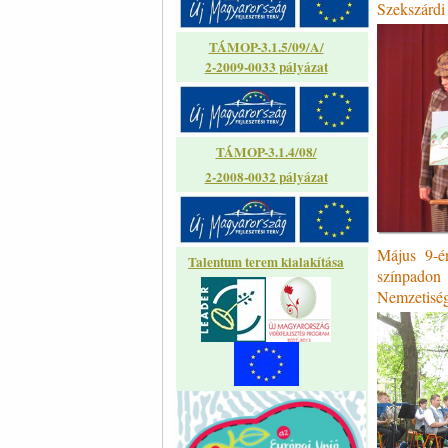
Szekszárdi
TÁMOP-3.1.5/09/A/
2-2009-0033 pályázat
TÁMOP-3.1.4/08/
2-2008-0032 pályázat
Május 9-én
Talentum terem kialakítása
színpadon
Nemzetiség