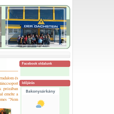
Facebook oldalunk
rradalom és
tánccsoport
Időjárás
k prózában
al emelte a
-Nemes "Nem