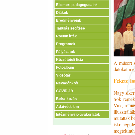
Elismert pedagógusaink
Diákok
Eredményeink
Tanulás segítése
Rólunk írták
Programok
Pályázatok
Közzétételi lista
A műsort s
Fotóalbum
dalokat meg
Videótár
Fekete Is
Névadónkról
COVID-19
Nagy sikert
Sok remek 
Beiratkozás
Vuk, a más
Adatvédelem
illusztrált
Intézményi jó gyakorlatok
mutattak be
iskolaépül
megtekinthe