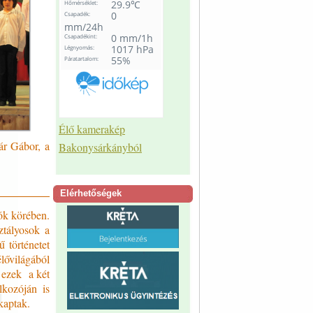
Élő kamerakép
ár Gábor, a
Bakonysárkányból
Elérhetőségek
lók körében.
ztályosok a
 történetet
élővilágából
, ezek a két
lkozóján is
kaptak.