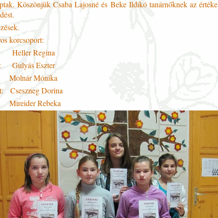
aptak. Köszönjük Csaba Lajosné és Beke Ildikó tanárnőknek az értéke
dést.
ezések.
yos korcsoport:
t: Heller Regina
tt: Gulyás Eszter
Molnár Mónika
ett: Cseszneg Dorina
Mireider Rebeka