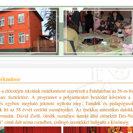
lékműsor
-a előestéjén iskolánk emlékműsort szervezett a Faluházban az 56-os fo
arc tiszteletére. A programot a polgármesteri beszédet követően a 
 és egyben megható jelenete nyitotta meg. Tanulók és pedagóguso
ték fel az 58 évvel ezelőtti eseményeket. Az énekkar autentikus dalokk
vonalát. Dávid Zsófi, ötödik osztályos tanuló által elénekelt Dés
i" című dalt néma csendben, csillogó szemekkel hallgatta a közönség.