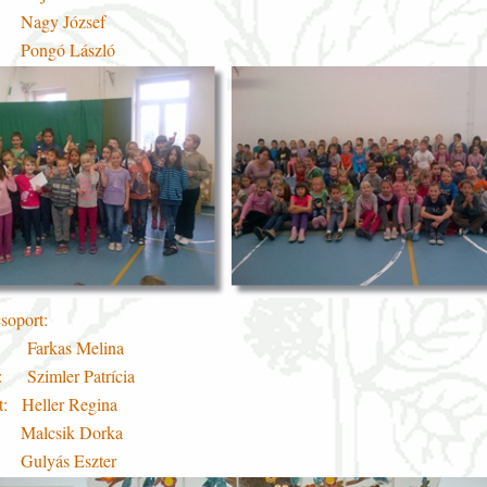
Nagy József
Pongó László
soport:
tt: Farkas Melina
tt: Szimler Patrícia
tt: Heller Regina
Malcsik Dorka
Gulyás Eszter