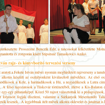
zerkesztette Prosszerné Benczik Edit, a táncosokat felkészítette Moln
tanította és zongorán kísért Stipsitsné Tamaskovics Anikó.
tván rajz- és könyvborító tervezési verseny
 aratott a Fekete István művei nyomán meghirdetett rajzverseny a tanu
alkotás készült az osztályonként kiválasztott művekhez. Az első os
odikosok a Kele, a harmadikosok a Hú, a negyedikesek a Lutra című
ák. A felső tagozatosok a Tüskevár történetéből, illetve a Kis-Balaton 
 egy-egy pillanatképet. Közel 50 rajzot választottak ki a pedagógusok
et folyosóit fogják díszíteni, valamint a Sárkányok Mesemondó Talá
tők lesznek. A legjobbnak ítélt művek alkotói oklevelet és jutalmat is 