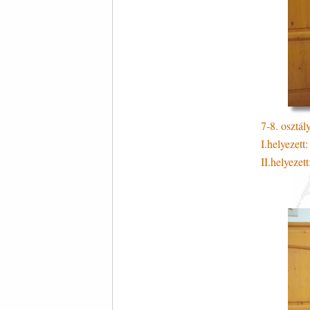
7-8. osztál
I.helyezet
II.helyeze