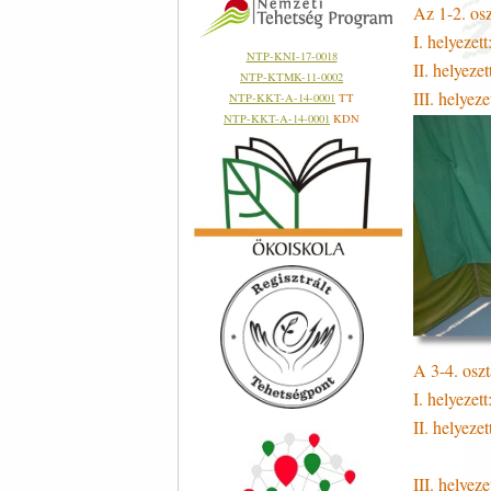
Az 1-2. os
I. helyeze
NTP-KNI-17-0018
II. helyez
NTP-KTMK-11-0002
III. helye
NTP-KKT-A-14-0001
TT
NTP-KKT-A-14-0001
KDN
A 3-4. oszt
I. helyeze
II. helyez
III. helye