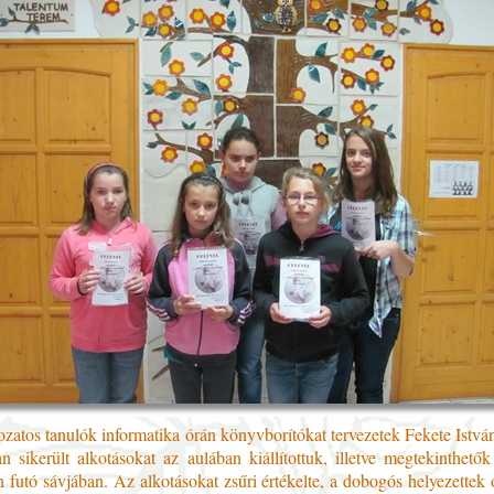
ozatos tanulók informatika órán könyvborítókat tervezetek Fekete Istv
n sikerült alkotásokat az aulában kiállítottuk, illetve megtekinthető
 futó sávjában. Az alkotásokat zsűri értékelte, a dobogós helyezettek 