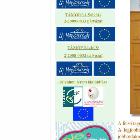
TÁMOP-3.1.5/09/A/
2-2009-0033 pályázat
TÁMOP-3.1.4/08/
2-2008-0032 pályázat
Talentum terem kialakítása
A felső tag
A legjobba
jobboldalon