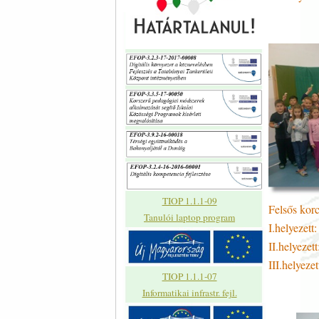
TIOP 1.1.1-09
Felsős korc
Tanulói laptop program
I.helyeze
II.helyeze
III.helyeze
TIOP 1.1.1-07
Informatikai infrastr. fejl.