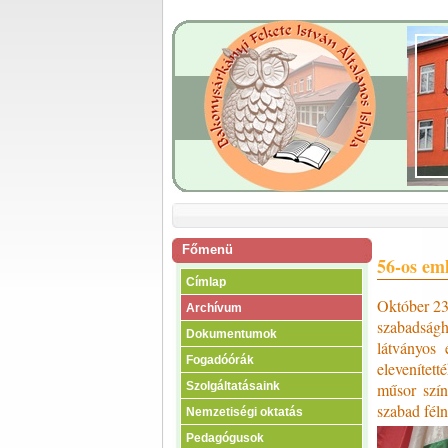
Főmenü
56-os em
Címlap
Október 23
Archívum
szabadságh
Dokumentumok
látványos
Fogadóórák
elevenítet
műsor szín
Szolgáltatásaink
szabad féln
Nemzetiségi oktatás
Pedagógusok