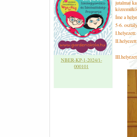
jutalmat k
közreműkö
Íme a hely
5-6. osztál
I.helyezet
II.helyeze
III.helyez
NBER-KP-1-2024/1-
000101