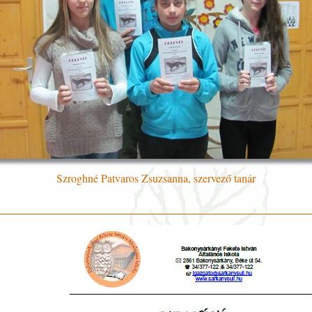
Szroghné Patvaros Zsuzsanna, szervező tanár