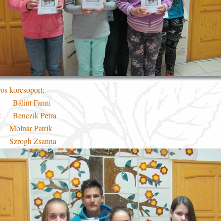
yos korcsoport:
t: Bálint Fanni
tt: Benczik Petra
Molnár Patrik
Szrogh Zsanna