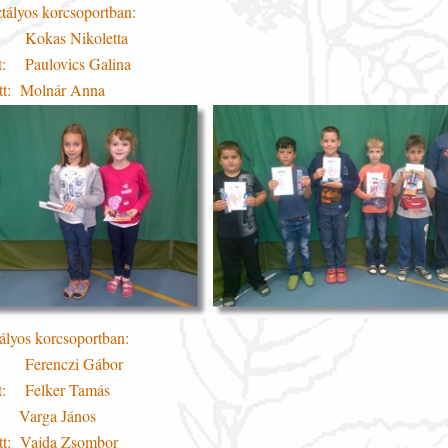
ztályos korcsoportban:
tt: Kokas Nikoletta
ett: Paulovics Galina
zett: Molnár Anna
ályos korcsoportban:
tt: Ferenczi Gábor
ett: Felker Tamás
Varga János
zett: Vajda Zsombor