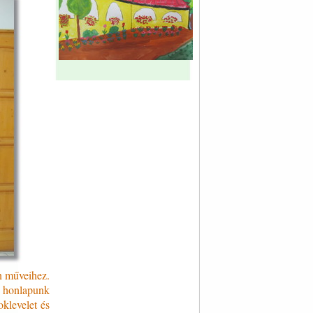
án műveihez.
k honlapunk
oklevelet és