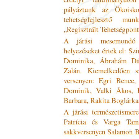
pályáztunk az Ökoisko
tehetségfejlesztő mu
„Regisztrált Tehetségpont”
A járási mesemondó 
helyezéseket értek el: Sz
Dominika, Ábrahám Dáv
Zalán. Kiemelkedően sz
versenyen: Egri Bence,
Dominik, Valki Ákos, 
Barbara, Rakita Boglárka
A járási természetismer
Patrícia és Varga Tamá
sakkversenyen Salamon B