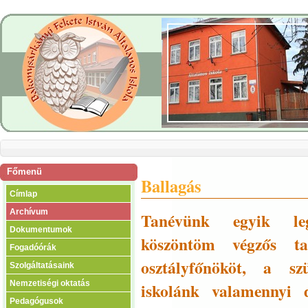
Főmenü
Ballagás
Címlap
Archívum
Tanévünk egyik leg
Dokumentumok
köszöntöm végzős ta
Fogadóórák
osztályfőnököt, a szü
Szolgáltatásaink
Nemzetiségi oktatás
iskolánk valamennyi d
Pedagógusok