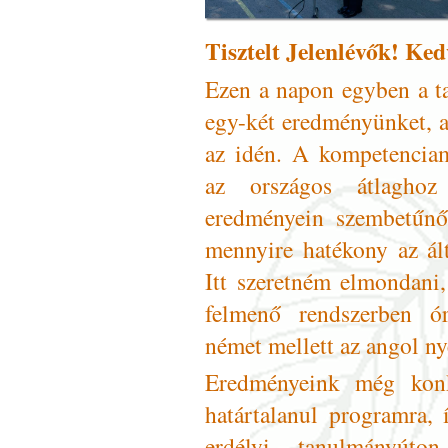
Tisztelt Jelenlévők! Ke
Ezen a napon egyben a ta
egy-két eredményünket, 
az idén. A kompetenciamé
az országos átlaghoz
eredményein szembetűnő
mennyire hatékony az ál
Itt szeretném elmondani,
felmenő rendszerben ór
német mellett az angol nye
Eredményeink még konk
határtalanul programra,
erdélyi tanulmányúto