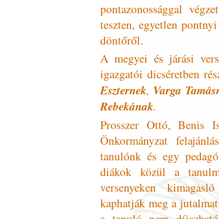
pontazonossággal végze
teszten, egyetlen pontny
döntőről.
A megyei és járási vers
igazgatói dicséretben ré
Eszternek
,
Varga Tamás
Rebekának
.
Prosszer Ottó, Benis 
Önkormányzat felajánlá
tanulónk és egy pedagó
diákok közül a tanul
versenyeken kimagasló
kaphatják meg a jutalma
a tanuló nem díjazhat