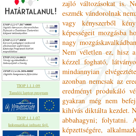
zajló változásokat is. 
eszmék vándorolnak nemz
vagy kényszerből kény
képességeit mozgásba hoz
nagy mozgáskavalkádban 
Nem véletlen ez, hisz a 
kézzel fogható, látvány
mindannyian elvégeztét
azonban nemcsak az ered
TIOP 1.1.1-09
eredményt produkáló vé
Tanulói laptop program
gyakran még nem befej
kihívás diktálta kezdet
abbahagyni; folytatni. 
TIOP 1.1.1-07
Informatikai infrastr. fejl.
képzettségére, alkalmaz