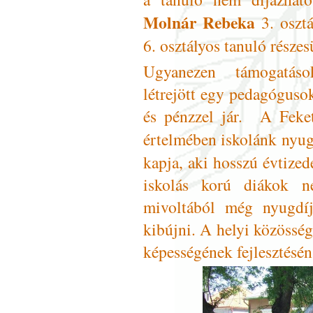
Molnár Rebeka
3. osztá
6. osztályos tanuló része
Ugyanezen támogatáso
létrejött egy pedagóguso
és pénzzel jár. A Fekete
értelmében iskolánk nyug
kapja, aki hosszú évtized
iskolás korú diákok nev
mivoltából még nyugdíj
kibújni. A helyi közösség
képességének fejlesztésén