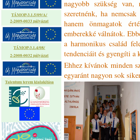
nagyobb szükség van, 
szeretnénk, ha nemcsak 
TÁMOP-3.1.5/09/A/
2-2009-0033 pályázat
hanem önmagatok érték
emberekké válnátok. Ebben
a harmonikus család fele
TÁMOP-3.1.4/08/
tendenciáit és gyengíti a 
2-2008-0032 pályázat
Ehhez kívánok minden sz
egyaránt nagyon sok siker
Talentum terem kialakítása