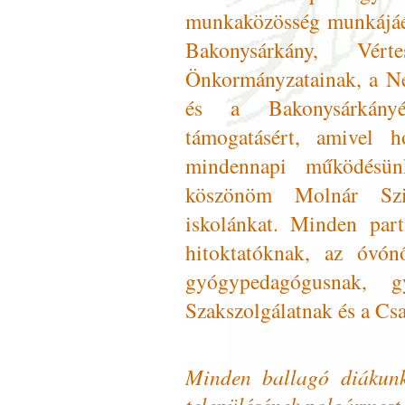
munkaközösség munkájáér
Bakonysárkány, Vér
Önkormányzatainak, a N
és a Bakonysárkány
támogatásért, amivel h
mindennapi működésün
köszönöm Molnár Szi
iskolánkat. Minden par
hitoktatóknak, az óvón
gyógypedagógusnak, gy
Szakszolgálatnak és a Cs
Minden
ballagó diákunk 
településének polgármeste