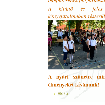
A kitűnő és jeles 
könyvjutalomban részesül
A nyári szünetre min
élményeket kívánunk!
Előző