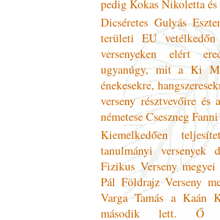
pedig Kokas Nikoletta é
Dicséretes Gulyás Eszte
területi EU vetélkedőn
versenyeken elért er
ugyanúgy, mit a Ki Mit
énekesekre, hangszeresekr
verseny résztvevőire és 
németese Cseszneg Fanni 
Kiemelkedően teljesí
tanulmányi versenyek d
Fizikus Verseny megyei 
Pál Földrajz Verseny me
Varga Tamás a Kaán Ká
második lett. Ő a 