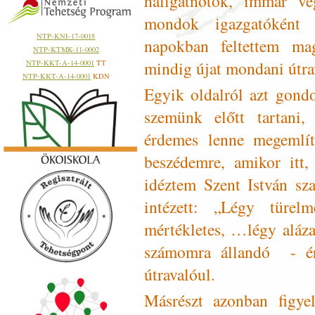
hallgatnotok, immár vé
mondok igazgatóként 
NTP-KNI-17-0018
napokban feltettem mag
NTP-KTMK-11-0002
mindig újat mondani útra
NTP-KKT-A-14-0001
TT
NTP-KKT-A-14-0001
KDN
Egyik oldalról azt gondo
szemünk előtt tartani,
érdemes lenne megemlít
beszédemre, amikor itt
idéztem Szent István sza
intézett: „Légy türe
mértékletes, …légy aláz
számomra állandó - ér
útravalóul.
Másrészt azonban figye