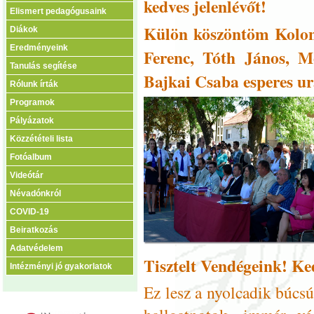
kedves jelenlévőt!
Elismert pedagógusaink
Külön köszöntöm Koloni
Diákok
Eredményeink
Ferenc, Tóth János, M
Tanulás segítése
Bajkai Csaba esperes ur
Rólunk írták
Programok
Pályázatok
Közzétételi lista
Fotóalbum
Videótár
Névadónkról
COVID-19
Beiratkozás
Adatvédelem
Tisztelt Vendégeink! Ke
Intézményi jó gyakorlatok
Ez lesz a nyolcadik búcsú