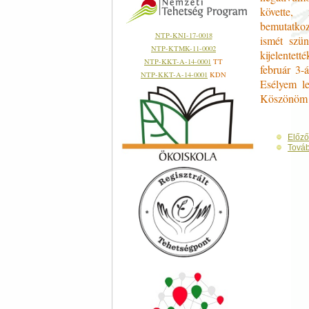
követte, 
bemutatkoz
NTP-KNI-17-0018
ismét szü
NTP-KTMK-11-0002
kijelentet
NTP-KKT-A-14-0001
TT
február 3-
NTP-KKT-A-14-0001
KDN
Esélyem le
Köszönöm i
Előző
Tová