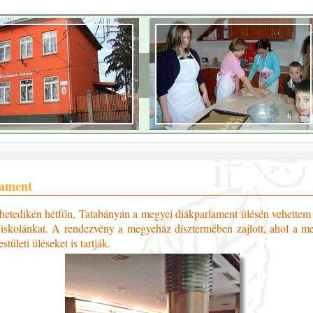
lament
etedikén hétfőn, Tatabányán a megyei diákparlament ülésén vehettem r
 iskolánkat. A rendezvény a megyeház dísztermében zajlott, ahol a me
stületi üléseket is tartják.