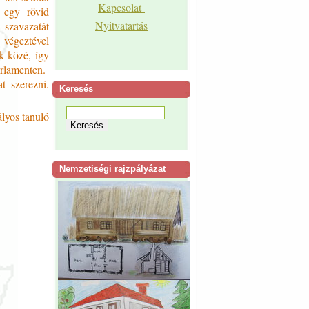
Kapcsolat
 egy rövid
Nyitvatartás
 szavazatát
végeztével
k közé, így
arlamenten.
t szerezni.
Keresés
ályos tanuló
Nemzetiségi rajzpályázat