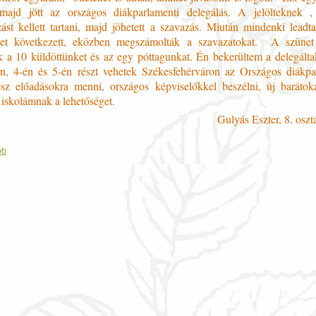
majd jött az országos diákparlamenti delegálás. A jelölteknek ,
ást kellett tartani, majd jöhetett a szavazás. Miután mindenki leadta
net következett, eközben megszámolták a szavazatokat. A szünet 
ték a 10 küldöttünket és az egy póttagunkat. Én bekerültem a delegálta
án, 4-én és 5-én részt vehetek Székesfehérváron az Országos diákp
sz előadásokra menni, országos képviselőkkel beszélni, új barátoka
skolámnak a lehetőséget.
Gulyás Eszter, 8. oszt
bb