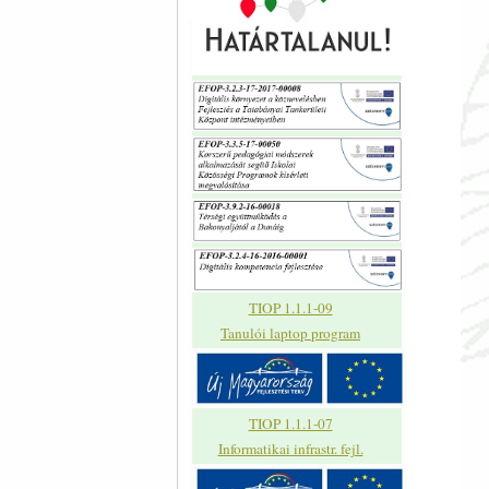
TIOP 1.1.1-09
Tanulói laptop program
TIOP 1.1.1-07
Informatikai infrastr. fejl.