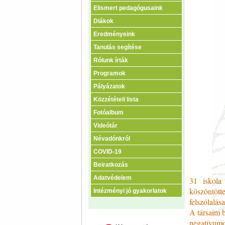
Elismert pedagógusaink
Diákok
Eredményeink
Tanulás segítése
Rólunk írták
Programok
Pályázatok
Közzétételi lista
Fotóalbum
Videótár
Névadónkról
COVID-19
Beiratkozás
Adatvédelem
31 iskola
köszöntött
Intézményi jó gyakorlatok
felszólalás
A társaim 
negatívumo