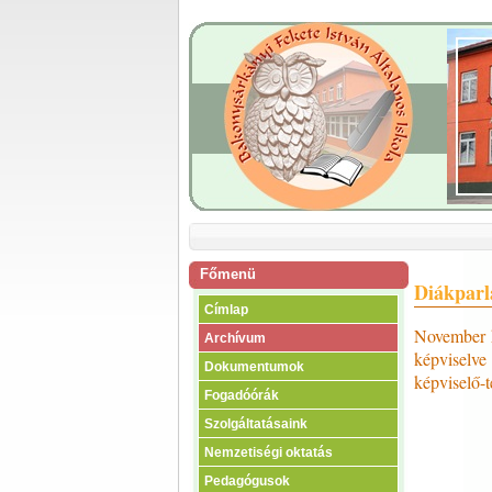
Főmenü
Diákpar
Címlap
November h
Archívum
képviselve
Dokumentumok
képviselő-te
Fogadóórák
Szolgáltatásaink
Nemzetiségi oktatás
Pedagógusok