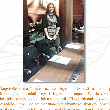
 képviseltette magát ezen az eseményen. Az első napirendi 
ek minket és elmondták, hogy is fog zajlani a napunk. Ezután követ
aink, jelentkezéssel döntöttünk a sorrendről. Eléggé bátortalanok volt
beszédéből, sok új dolgot tudhattam meg a környező iskolákról, pozití
król egyaránt, ötleteket is adtak, amiket javasolni is fogok. Ezt egy