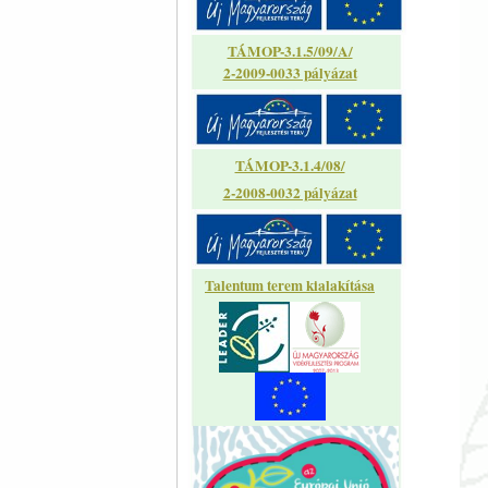
TÁMOP-3.1.5/09/A/
2-2009-0033 pályázat
TÁMOP-3.1.4/08/
2-2008-0032 pályázat
Talentum terem kialakítása