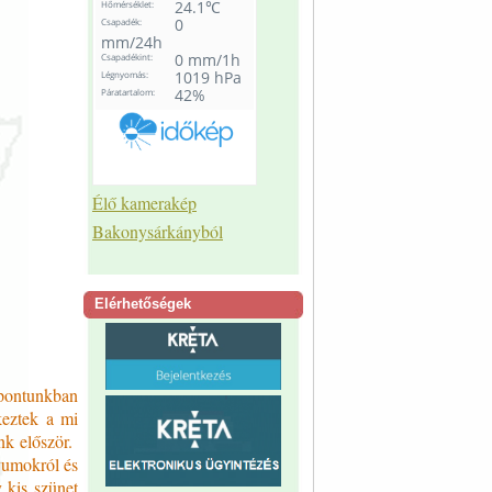
Élő kamerakép
Bakonysárkányból
Elérhetőségek
pontunkban
keztek a mi
unk először.
vumokról és
 kis szünet