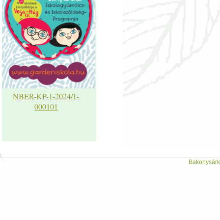
NBER-KP-1-2024/1-
000101
Bakonysárká