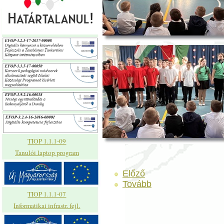
TIOP 1.1.1-09
Tanulói laptop program
Előző
Tovább
TIOP 1.1.1-07
Informatikai infrastr. fejl.