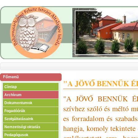
Főmenü
"A JÖVŐ BENNÜK É
Címlap
Archívum
"A JÖVŐ BENNÜK ÉL” I
Dokumentumok
szívhez szóló és méltó 
Fogadóórák
es forradalom és szabads
Szolgáltatásaink
hangja, komoly tekintete
Nemzetiségi oktatás
Pedagógusok
emlékeztetett arra, ho