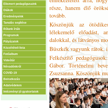
Elismert pedagógusaink
része, hanem élő öröksé
Diákok
tovább.
Eredményeink
Köszönjük az ötödikes
Tanulás segítése
Rólunk írták
lélekemelő előadást, 
Programok
dalokkal, és látványos mo
Pályázatok
Büszkék vagyunk rátok, i
Közzétételi lista
Fotóalbum
Felkészítő pedagógusok:
Videótár
Gábor. Történelmi beve
Névadónkról
Zsuzsanna. Köszönjük mu
COVID-19
Beiratkozás
Adatvédelem
Intézményi jó gyakorlatok